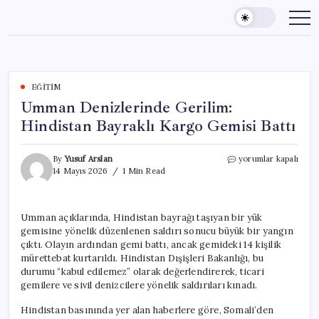
Skip
to
content
EĞITIM
Umman Denizlerinde Gerilim:
Hindistan Bayraklı Kargo Gemisi Battı
Umman
By
Yusuf Arslan
yorumlar kapalı
Denizlerinde
14 Mayıs 2026
1 Min Read
Gerilim:
Hindistan
Bayraklı
Umman açıklarında, Hindistan bayrağı taşıyan bir yük
Kargo
gemisine yönelik düzenlenen saldırı sonucu büyük bir yangın
Gemisi
Battı
çıktı. Olayın ardından gemi battı, ancak gemideki 14 kişilik
için
mürettebat kurtarıldı. Hindistan Dışişleri Bakanlığı, bu
durumu “kabul edilemez” olarak değerlendirerek, ticari
gemilere ve sivil denizcilere yönelik saldırıları kınadı.
Hindistan basınında yer alan haberlere göre, Somali’den