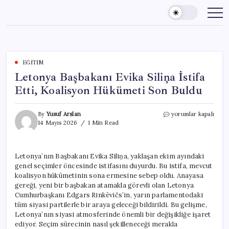
Skip
to
content
EĞITIM
Letonya Başbakanı Evika Siliņa İstifa
Etti, Koalisyon Hükümeti Son Buldu
Letonya
By
Yusuf Arslan
yorumlar kapalı
Başbakanı
14 Mayıs 2026
1 Min Read
Evika
Siliņa
İstifa
Letonya’nın Başbakanı Evika Siliņa, yaklaşan ekim ayındaki
Etti,
genel seçimler öncesinde istifasını duyurdu. Bu istifa, mevcut
Koalisyon
Hükümeti
koalisyon hükümetinin sona ermesine sebep oldu. Anayasa
Son
gereği, yeni bir başbakan atamakla görevli olan Letonya
Buldu
Cumhurbaşkanı Edgars Rinkēvičs’in, yarın parlamentodaki
için
tüm siyasi partilerle bir araya geleceği bildirildi. Bu gelişme,
Letonya’nın siyasi atmosferinde önemli bir değişikliğe işaret
ediyor. Seçim sürecinin nasıl şekilleneceği merakla