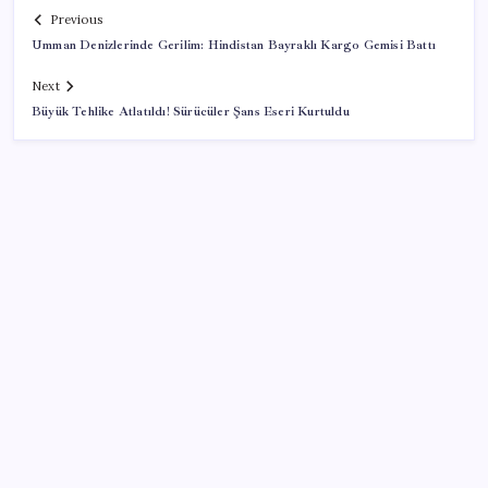
Previous
Umman Denizlerinde Gerilim: Hindistan Bayraklı Kargo Gemisi Battı
Next
Büyük Tehlike Atlatıldı! Sürücüler Şans Eseri Kurtuldu
SON YAZILAR
Milyonluk filo için kritik gün: 95 araç için kritik satış
kararı
Sürücüleri üzecek haber! Benzine ikinci zam yolda