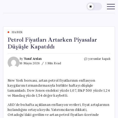
Skip
to
content
HABER
Petrol Fiyatları Artarken Piyasalar
Düşüşle Kapatıldı
Petrol
By
Yusuf Arslan
yorumlar kapalı
Fiyatları
16 Mayıs 2026
1 Min Read
Artarken
Piyasalar
Düşüşle
New York borsası, artan petrol fiyatlarının enflasyon
Kapatıldı
kaygılarını tırmandırmasıyla birlikte haftayı düşüşle
için
tamamladı. Dow Jones endeksi yüzde 1,07, S&P 500 yüzde 1,24
ve Nasdaq yüzde 1,54 değer kaybetti.
ABD’de bu hafta açıklanan enflasyon verileri, fiyat artışlarının
hızlandığını ortaya koydu. Yatırımcıların dikkati,
Ortadoğu’daki gerilim ve artan petrol fiyatları üzerinde