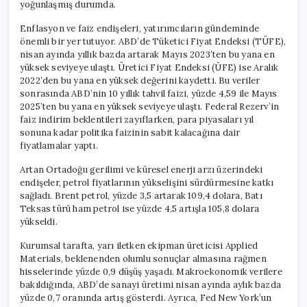
yoğunlaşmış durumda.
Enflasyon ve faiz endişeleri, yatırımcıların gündeminde
önemli bir yer tutuyor. ABD’de Tüketici Fiyat Endeksi (TÜFE),
nisan ayında yıllık bazda artarak Mayıs 2023’ten bu yana en
yüksek seviyeye ulaştı. Üretici Fiyat Endeksi (ÜFE) ise Aralık
2022’den bu yana en yüksek değerini kaydetti. Bu veriler
sonrasında ABD’nin 10 yıllık tahvil faizi, yüzde 4,59 ile Mayıs
2025’ten bu yana en yüksek seviyeye ulaştı. Federal Rezerv’in
faiz indirim beklentileri zayıflarken, para piyasaları yıl
sonuna kadar politika faizinin sabit kalacağına dair
fiyatlamalar yaptı.
Artan Ortadoğu gerilimi ve küresel enerji arzı üzerindeki
endişeler, petrol fiyatlarının yükselişini sürdürmesine katkı
sağladı. Brent petrol, yüzde 3,5 artarak 109,4 dolara, Batı
Teksas türü ham petrol ise yüzde 4,5 artışla 105,8 dolara
yükseldi.
Kurumsal tarafta, yarı iletken ekipman üreticisi Applied
Materials, beklenenden olumlu sonuçlar almasına rağmen
hisselerinde yüzde 0,9 düşüş yaşadı. Makroekonomik verilere
bakıldığında, ABD’de sanayi üretimi nisan ayında aylık bazda
yüzde 0,7 oranında artış gösterdi. Ayrıca, Fed New York’un