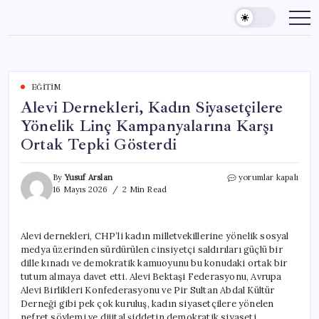
Skip
to
content
EĞITIM
Alevi Dernekleri, Kadın Siyasetçilere
Yönelik Linç Kampanyalarına Karşı
Ortak Tepki Gösterdi
Alevi
By
Yusuf Arslan
yorumlar kapalı
Dernekleri,
16 Mayıs 2026
2 Min Read
Kadın
Siyasetçilere
Yönelik
Alevi dernekleri, CHP’li kadın milletvekillerine yönelik sosyal
Linç
medya üzerinden sürdürülen cinsiyetçi saldırıları güçlü bir
Kampanyalarına
Karşı
dille kınadı ve demokratik kamuoyunu bu konudaki ortak bir
Ortak
tutum almaya davet etti. Alevi Bektaşi Federasyonu, Avrupa
Tepki
Alevi Birlikleri Konfederasyonu ve Pir Sultan Abdal Kültür
Gösterdi
Derneği gibi pek çok kuruluş, kadın siyasetçilere yönelen
için
nefret söylemi ve dijital şiddetin demokratik siyaseti