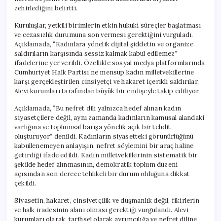
zehirlediğini belirtti.
Kuruluşlar, yetkili birimlerin etkin hukuki süreçler başlatması
ve cezasızlık durumuna son vermesi gerektiğini vurguladı.
Açıklamada, “Kadınlara yönelik dijital şiddetin ve organize
saldırıların karşısında sessiz kalmak kabul edilemez”
ifadelerine yer verildi. Özellikle sosyal medya platformlarında
Cumhuriyet Halk Partisi’ne mensup kadın milletvekillerine
karşı gerçekleştirilen cinsiyetçi ve hakaret içerikli saldırılar,
Alevi kurumları tarafından büyük bir endişeyle takip ediliyor.
Açıklamada, “Bu nefret dili yalnızca hedef alınan kadın
siyasetçilere değil, aynı zamanda kadınların kamusal alandaki
varlığına ve toplumsal barışa yönelik açık bir tehdit
oluşturuyor” denildi. Kadınların siyasetteki görünürlüğünü
kabullenemeyen anlayışın, nefret söylemini bir araç haline
getirdiği ifade edildi. Kadın milletvekillerinin sistematik bir
şekilde hedef alınmasının, demokratik toplum düzeni
açısından son derece tehlikeli bir durum olduğuna dikkat
çekildi.
Siyasetin, hakaret, cinsiyetçilik ve düşmanlık değil, fikirlerin
ve halk iradesinin alanı olması gerektiği vurgulandı. Alevi
kurumları olarak, tarihsel olarak ayrımcılığa ve nefret diline