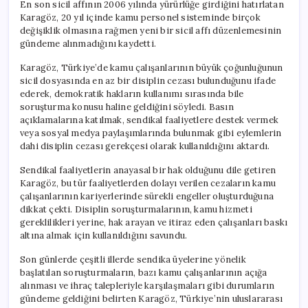
En son sicil affının 2006 yılında yürürlüğe girdiğini hatırlatan
Karagöz, 20 yıl içinde kamu personel sisteminde birçok
değişiklik olmasına rağmen yeni bir sicil affı düzenlemesinin
gündeme alınmadığını kaydetti.
Karagöz, Türkiye’de kamu çalışanlarının büyük çoğunluğunun
sicil dosyasında en az bir disiplin cezası bulunduğunu ifade
ederek, demokratik hakların kullanımı sırasında bile
soruşturma konusu haline geldiğini söyledi. Basın
açıklamalarına katılmak, sendikal faaliyetlere destek vermek
veya sosyal medya paylaşımlarında bulunmak gibi eylemlerin
dahi disiplin cezası gerekçesi olarak kullanıldığını aktardı.
Sendikal faaliyetlerin anayasal bir hak olduğunu dile getiren
Karagöz, bu tür faaliyetlerden dolayı verilen cezaların kamu
çalışanlarının kariyerlerinde sürekli engeller oluşturduğuna
dikkat çekti. Disiplin soruşturmalarının, kamu hizmeti
gereklilikleri yerine, hak arayan ve itiraz eden çalışanları baskı
altına almak için kullanıldığını savundu.
Son günlerde çeşitli illerde sendika üyelerine yönelik
başlatılan soruşturmaların, bazı kamu çalışanlarının açığa
alınması ve ihraç talepleriyle karşılaşmaları gibi durumların
gündeme geldiğini belirten Karagöz, Türkiye’nin uluslararası