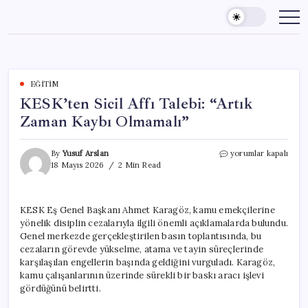
Skip
to
content
EĞITIM
KESK’ten Sicil Affı Talebi: “Artık
Zaman Kaybı Olmamalı”
KESK’ten
By
Yusuf Arslan
yorumlar kapalı
Sicil
18 Mayıs 2026
2 Min Read
Affı
Talebi:
“Artık
KESK Eş Genel Başkanı Ahmet Karagöz, kamu emekçilerine
Zaman
yönelik disiplin cezalarıyla ilgili önemli açıklamalarda bulundu.
Kaybı
Olmamalı”
Genel merkezde gerçekleştirilen basın toplantısında, bu
için
cezaların görevde yükselme, atama ve tayin süreçlerinde
karşılaşılan engellerin başında geldiğini vurguladı. Karagöz,
kamu çalışanlarının üzerinde sürekli bir baskı aracı işlevi
gördüğünü belirtti.