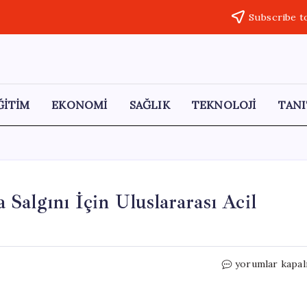
Subscribe t
ĞİTİM
EKONOMİ
SAĞLIK
TEKNOLOJİ
TANI
Salgını İçin Uluslararası Acil
DSÖ’den
yorumlar kapal
Korkutan
Uyarı:
Ebola