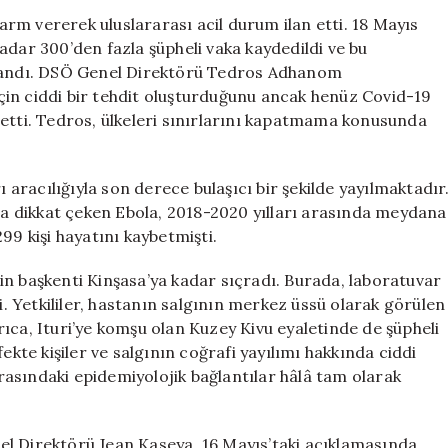
Salgını
larm vererek uluslararası acil durum ilan etti. 18 Mayıs
İçin
adar 300’den fazla şüpheli vaka kaydedildi ve bu
Uluslararası
ulandı. DSÖ Genel Direktörü Tedros Adhanom
Acil
in ciddi bir tehdit oluşturduğunu ancak henüz Covid-19
Durum
 etti. Tedros, ülkeleri sınırlarını kapatmama konusunda
İlan
Edildi!
için
ı aracılığıyla son derece bulaşıcı bir şekilde yayılmaktadır
 dikkat çeken Ebola, 2018-2020 yılları arasında meydana
99 kişi hayatını kaybetmişti.
in başkenti Kinşasa’ya kadar sıçradı. Burada, laboratuvar
di. Yetkililer, hastanın salgının merkez üssü olarak görülen
Ayrıca, Ituri’ye komşu olan Kuzey Kivu eyaletinde de şüpheli
ekte kişiler ve salgının coğrafi yayılımı hakkında ciddi
 arasındaki epidemiyolojik bağlantılar hâlâ tam olarak
el Direktörü Jean Kaseya, 16 Mayıs’taki açıklamasında