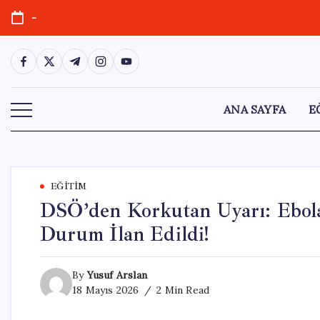
Skip
-
to
content
https://www.facebook.com/
https://twitter.com/
https://t.me/
https://www.instagram.com/
https://youtube.com/
ANA SAYFA
E
EĞITIM
DSÖ’den Korkutan Uyarı: Ebola 
Durum İlan Edildi!
By
Yusuf Arslan
18 Mayıs 2026
2 Min Read