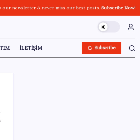
o our newsletter & never miss our best posts.
Subscribe Now!
TIM
İLETİŞİM
Subscribe
SON YAZILAR
ı
Microsoft’un Azure Linux Dağıtımı
Windows’a Geldi