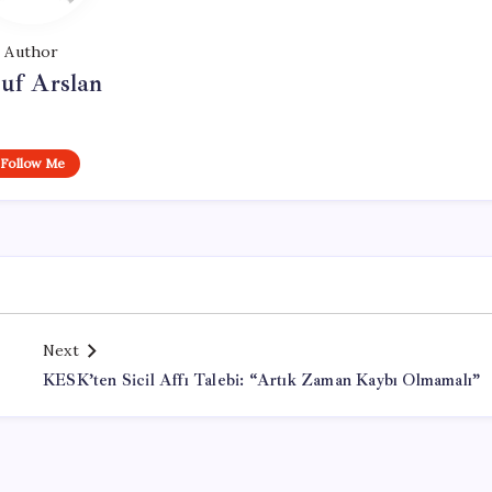
Author
uf Arslan
Follow Me
Next
KESK’ten Sicil Affı Talebi: “Artık Zaman Kaybı Olmamalı”