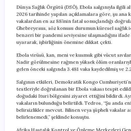
Dünya Sağlık Örgütü (DSÖ), Ebola salgınıyla ilgili a
2026 tarihinde yapılan açıklamalara göre, şu ana k
vakalardan en az 88’inin fatal sonuçlandığı doğr
Ghebreyesus, söz konusu durumun küresel sağlık iç
benzeri bir pandemi seviyesine ulaşmadığını ifade
uyararak, işbirliğinin önemine dikkat çekti.
Ebola virüsü, kan, meni ve kusmuk gibi vücut sıvılar
Nadir görülmesine rağmen yüksek ölüm oranlarıyla
gelen önceki salgında 3.481 vaka kaydedilmiş ve 2.2
Salgının etkileri, Demokratik Kongo Cumhuriyeti’n
testleriyle doğrulanan bir Ebola vakası tespit edil
doğudaki Ituri bölgesini ziyaret ettiğini bildirdi. 
vakaların bulunduğu belirtildi. Tedros, “Şu anda enf
belirsizlikler mevcut. Bilinen veya şüpheli vakalar
belirlenemedi,” şeklinde konuştu.
Afrika Hastalık Kontrol ve Önleme Merkezleri Gen