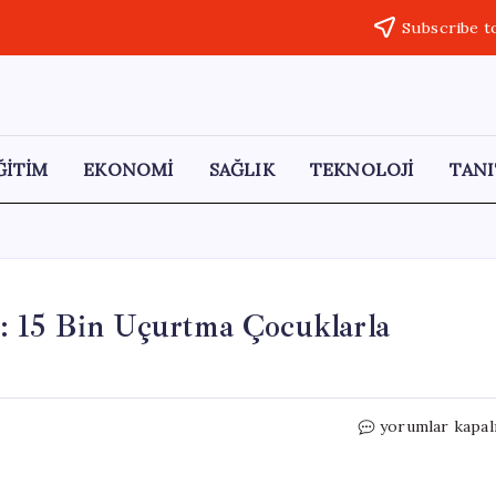
Subscribe t
ĞİTİM
EKONOMİ
SAĞLIK
TEKNOLOJİ
TANI
: 15 Bin Uçurtma Çocuklarla
Kağıthane’de
yorumlar kapal
Uçurtma
Coşkusu:
15