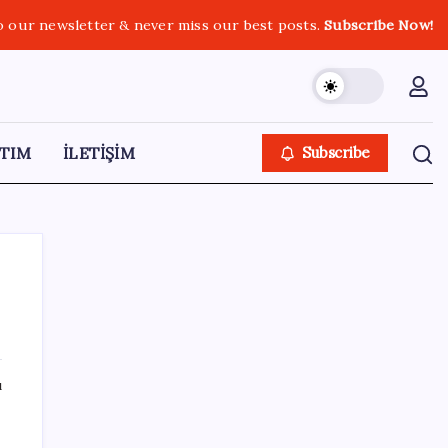
o our newsletter & never miss our best posts.
Subscribe Now!
TIM
İLETİŞİM
Subscribe
SON YAZILAR
ı
Küresel gıda fiyatlarında alarm: 3,5 yılın
zirvesi görüldü