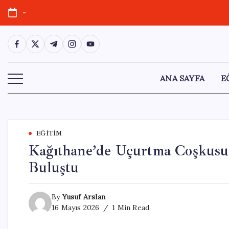
Skip
-
to
content
https://www.facebook.com/
https://twitter.com/
https://t.me/
https://www.instagram.com/
https://youtube.com/
ANA SAYFA
E
EĞITIM
Kağıthane’de Uçurtma Coşkusu
Buluştu
By
Yusuf Arslan
16 Mayıs 2026
1 Min Read