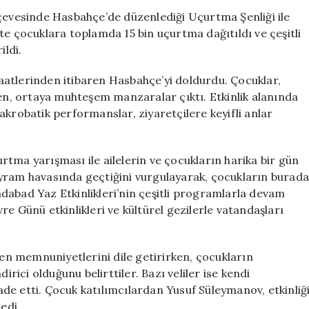
Bin
rçevesinde Hasbahçe’de düzenlediği Uçurtma Şenliği ile
Uçurtma
likte çocuklara toplamda 15 bin uçurtma dağıtıldı ve çeşitli
Çocuklarla
ildi.
Buluştu
için
 saatlerinden itibaren Hasbahçe’yi doldurdu. Çocuklar,
ken, ortaya muhteşem manzaralar çıktı. Etkinlik alanında
akrobatik performanslar, ziyaretçilere keyifli anlar
tma yarışması ile ailelerin ve çocukların harika bir gün
 bayram havasında geçtiğini vurgulayarak, çocukların burada
Sadabad Yaz Etkinlikleri’nin çeşitli programlarla devam
e Günü etkinlikleri ve kültürel gezilerle vatandaşları
den memnuniyetlerini dile getirirken, çocukların
irici olduğunu belirttiler. Bazı veliler ise kendi
fade etti. Çocuk katılımcılardan Yusuf Süleymanov, etkinliğ
edi.