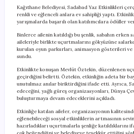
Kağıthane Belediyesi, Sadabad Yaz Etkinlikleri çe
renkli ve eğlenceli anlara ev sahipliği yaptı. Etkin
yarışmalarda başarılı olan katılımcılara ödüller ver
Binlerce ailenin katıldığı bu şenlik, sabahın erken
aileleriyle birlikte uçurtmalarını gökyüzüne salar
kurulan oyun parkurları, animasyon gösterileri ve 
sundu.
Etkinlikte konuşan Mevlüt Öztekin, düzenlenen uçur
geçirdiğini belirtti. Öztekin, etkinliğin adeta bir
unutulmaz anılar biriktirdiğini ifade etti. Ayrıca, 
edeceğini, yağlı güreş organizasyonları, Dünya Çevr
buluşturmaya devam edeceklerini açıkladı.
Etkinliğe katılan aileler, organizasyonun kalitesin
eğlenebileceği sosyal etkinliklerin artmasının sevind
hazırladıkları uçurtmalarla şenliğe katıldıklarını i
çok beğendiğini ve belediyeye teşekkür ettiğini söyl