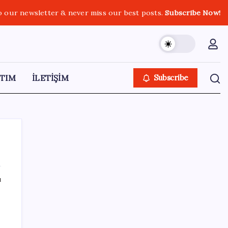
o our newsletter & never miss our best posts.
Subscribe Now!
TIM
İLETİŞİM
Subscribe
ı
SON YAZILAR
Küresel gıda fiyatlarında alarm: 3,5 yılın
zirvesi görüldü