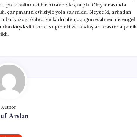
ve
let, park halindeki bir otomobile çarptı. Olay sırasında
Çocuk
uk, çarpmanın etkisiyle yola savruldu. Neyse ki, arkadan
Son
sı bir kazayı önledi ve kadın ile çocuğun ezilmesine engel
Anda
ından kaydedilirken, bölgedeki vatandaşlar arasında panik
Kurtarıldı
ildi.
için
Author
uf Arslan