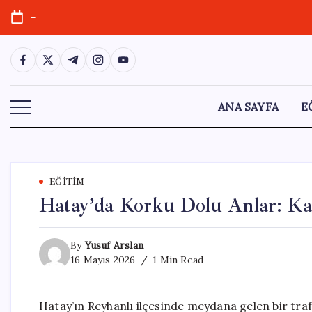
Skip
-
to
content
https://www.facebook.com/
https://twitter.com/
https://t.me/
https://www.instagram.com/
https://youtube.com/
ANA SAYFA
E
EĞITIM
Hatay’da Korku Dolu Anlar: Ka
By
Yusuf Arslan
16 Mayıs 2026
1 Min Read
Hatay’ın Reyhanlı ilçesinde meydana gelen bir traf