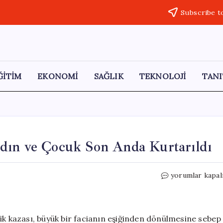
Subscribe t
ĞİTİM
EKONOMİ
SAĞLIK
TEKNOLOJİ
TANI
dın ve Çocuk Son Anda Kurtarıldı
Hatay’da
yorumlar kapal
Korku
Dolu
Anlar:
Kadın
ik kazası, büyük bir facianın eşiğinden dönülmesine sebep