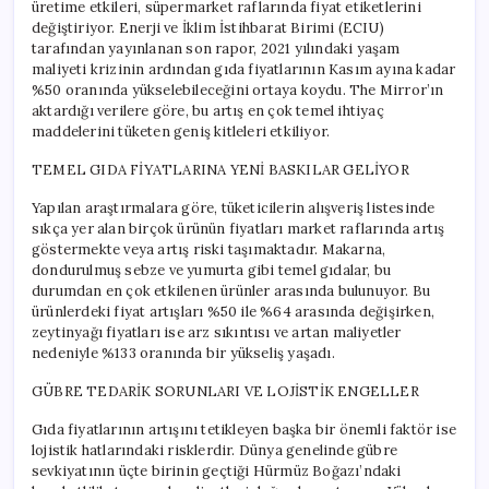
üretime etkileri, süpermarket raflarında fiyat etiketlerini
değiştiriyor. Enerji ve İklim İstihbarat Birimi (ECIU)
tarafından yayınlanan son rapor, 2021 yılındaki yaşam
maliyeti krizinin ardından gıda fiyatlarının Kasım ayına kadar
%50 oranında yükselebileceğini ortaya koydu. The Mirror’ın
aktardığı verilere göre, bu artış en çok temel ihtiyaç
maddelerini tüketen geniş kitleleri etkiliyor.
TEMEL GIDA FİYATLARINA YENİ BASKILAR GELİYOR
Yapılan araştırmalara göre, tüketicilerin alışveriş listesinde
sıkça yer alan birçok ürünün fiyatları market raflarında artış
göstermekte veya artış riski taşımaktadır. Makarna,
dondurulmuş sebze ve yumurta gibi temel gıdalar, bu
durumdan en çok etkilenen ürünler arasında bulunuyor. Bu
ürünlerdeki fiyat artışları %50 ile %64 arasında değişirken,
zeytinyağı fiyatları ise arz sıkıntısı ve artan maliyetler
nedeniyle %133 oranında bir yükseliş yaşadı.
GÜBRE TEDARİK SORUNLARI VE LOJİSTİK ENGELLER
Gıda fiyatlarının artışını tetikleyen başka bir önemli faktör ise
lojistik hatlarındaki risklerdir. Dünya genelinde gübre
sevkiyatının üçte birinin geçtiği Hürmüz Boğazı’ndaki