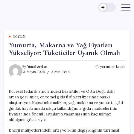
Skip
to
content
EĞITIM
Yumurta, Makarna ve Yağ Fiyatları
Yükseliyor: Tüketiciler Uyanık Olmalı
Yumurta,
By
Yusuf Arslan
yorumlar kapalı
Makarna
13 Mayıs 2026
2 Min Read
ve
Yağ
Fiyatları
Küresel tedarik zincirindeki kesintiler ve Orta Doğu’daki
Yükseliyor:
artan gerilimler, en temel gıda ürünleri üzerinde baskı
Tüketiciler
Uyanık
oluşturuyor. Kapsamlı analizler, yağ, makarna ve yumurta gibi
Olmalı
günlük hayatımızda sıkça kullandığımız gıda maddelerinin
için
fiyatlarında önemli artışların yaşanmasının kaçınılmaz
olduğunu gösteriyor.
Enerji maliyetlerindeki artış ve iklim değişikliğinin tarımsal