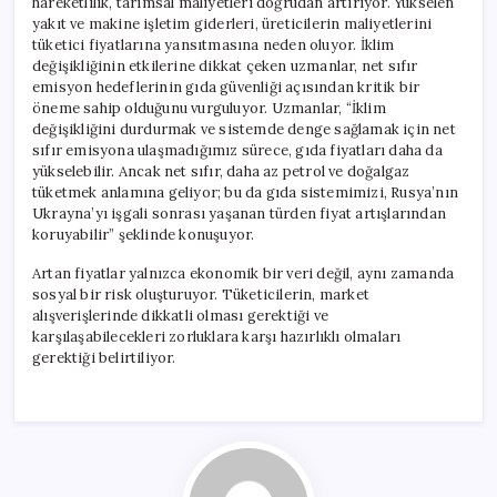
hareketlilik, tarımsal maliyetleri doğrudan artırıyor. Yükselen
yakıt ve makine işletim giderleri, üreticilerin maliyetlerini
tüketici fiyatlarına yansıtmasına neden oluyor. İklim
değişikliğinin etkilerine dikkat çeken uzmanlar, net sıfır
emisyon hedeflerinin gıda güvenliği açısından kritik bir
öneme sahip olduğunu vurguluyor. Uzmanlar, “İklim
değişikliğini durdurmak ve sistemde denge sağlamak için net
sıfır emisyona ulaşmadığımız sürece, gıda fiyatları daha da
yükselebilir. Ancak net sıfır, daha az petrol ve doğalgaz
tüketmek anlamına geliyor; bu da gıda sistemimizi, Rusya’nın
Ukrayna’yı işgali sonrası yaşanan türden fiyat artışlarından
koruyabilir” şeklinde konuşuyor.
Artan fiyatlar yalnızca ekonomik bir veri değil, aynı zamanda
sosyal bir risk oluşturuyor. Tüketicilerin, market
alışverişlerinde dikkatli olması gerektiği ve
karşılaşabilecekleri zorluklara karşı hazırlıklı olmaları
gerektiği belirtiliyor.