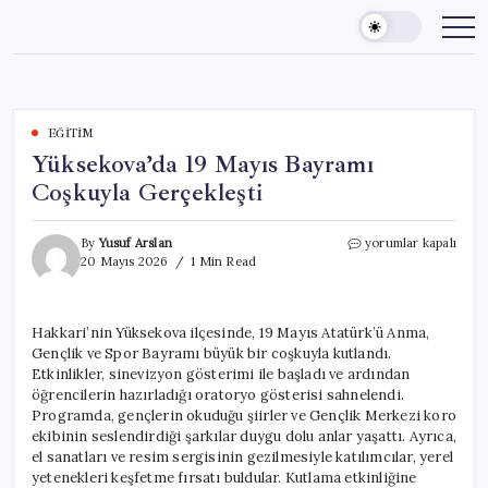
Skip
to
content
EĞITIM
Yüksekova’da 19 Mayıs Bayramı
Coşkuyla Gerçekleşti
Yüksekova’da
By
Yusuf Arslan
yorumlar kapalı
19
20 Mayıs 2026
1 Min Read
Mayıs
Bayramı
Coşkuyla
Hakkari’nin Yüksekova ilçesinde, 19 Mayıs Atatürk’ü Anma,
Gerçekleşti
Gençlik ve Spor Bayramı büyük bir coşkuyla kutlandı.
için
Etkinlikler, sinevizyon gösterimi ile başladı ve ardından
öğrencilerin hazırladığı oratoryo gösterisi sahnelendi.
Programda, gençlerin okuduğu şiirler ve Gençlik Merkezi koro
ekibinin seslendirdiği şarkılar duygu dolu anlar yaşattı. Ayrıca,
el sanatları ve resim sergisinin gezilmesiyle katılımcılar, yerel
yetenekleri keşfetme fırsatı buldular. Kutlama etkinliğine