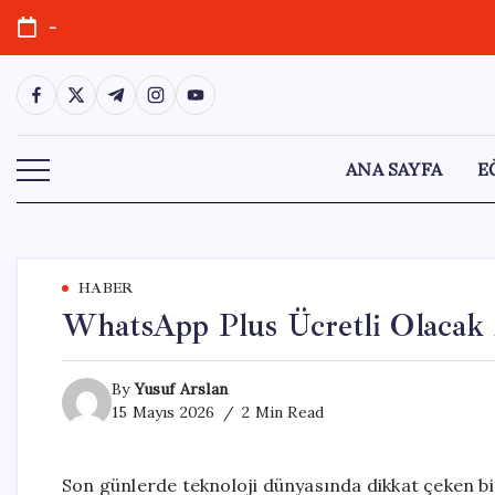
Skip
-
to
content
https://www.facebook.com/
https://twitter.com/
https://t.me/
https://www.instagram.com/
https://youtube.com/
ANA SAYFA
E
HABER
WhatsApp Plus Ücretli Olacak M
By
Yusuf Arslan
15 Mayıs 2026
2 Min Read
Son günlerde teknoloji dünyasında dikkat çeken bi