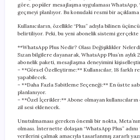
göre, popüler mesajlaşma uygulaması WhatsApp, “W
geçmeyi planlıyor. Bu konudaki resmi bir açıklama 
Kullanıcıların, özellikle “Plus” adıyla bilinen üçünc
belirtiliyor. Peki, bu yeni abonelik sistemi gerçekte
**WhatsApp Plus Nedir? Olası Değişiklikler Nelerd
Sızan bilgilere dayanarak, WhatsApp Plus’ın aylık 
abonelik paketi, mesajlaşma deneyimini kişiselleştir
– **Görsel Özelleştirme:** Kullanıcılar, 18 farklı
yapabilecek.
– **Daha Fazla Sabitleme Seçeneği:** En üstte sabi
planlanıyor.
– **Özel İçerikler:** Abone olmayan kullanıcıların
zil sesi eklenecek.
Unutulmaması gereken önemli bir nokta, Meta’nın
olması. İnternette dolaşan “WhatsApp Plus” adını 
verilerini çalmak amacıyla tasarlanmış zararlı yazı