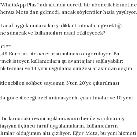
Yeni
hatsApp Plus” adı altında ücretli bir abonelik hizmetine
İddialar
henüz Meta’dan gelmedi, ancak söylentiler hızla yayılıyor
Ortaya
Çıktı!
ü taraf uygulamalara karşı dikkatli olmaları gerektiği
için
 ne sunacak ve kullanıcıları nasıl etkileyecek?
ir?**
2,49 Euro’luk bir ücretle sunulması öngörülüyor. Bu
mek isteyen kullanıcılara şu avantajları sağlayabilir:
 renk teması ve 14 yeni uygulama simgesi arasından seçim
tlenebilen sohbet sayısının 3’ten 20’ye çıkarılması
 da görebileceği özel animasyonlu çıkartmalar ve 10 yeni
 bu konudaki resmi açıklamasının henüz yapılmamış
taşıyan üçüncü taraf uygulamaların, kullanıcıların
lımlar olduğunun altı çiziliyor. Eğer Meta, bu yeni hizmeti