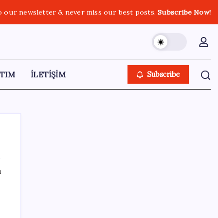
o our newsletter & never miss our best posts.
Subscribe Now!
TIM
İLETİŞİM
Subscribe
ı
SON YAZILAR
İçeride TMO desteği, dışarıda ‘Karadeniz’
krizi fiyatı artırıyor! Buğdayda rekor karşılık