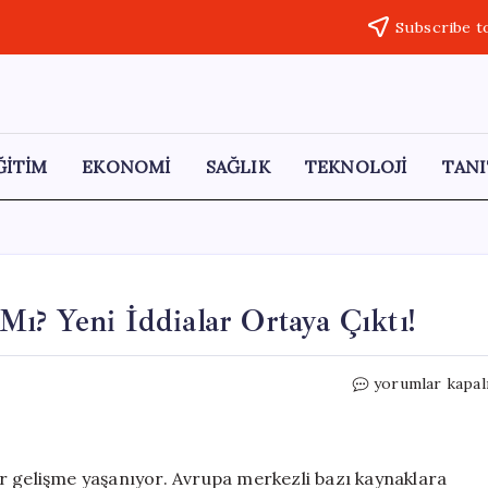
Subscribe t
ĞİTİM
EKONOMİ
SAĞLIK
TEKNOLOJİ
TANI
ı? Yeni İddialar Ortaya Çıktı!
WhatsApp
yorumlar kapal
Plus
Ücretli
Olacak
Mı?
r gelişme yaşanıyor. Avrupa merkezli bazı kaynaklara