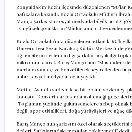
Zonguldak’ın Kozlu ilçesinde düzenlenen “90’lar 
hafızalara kazındı. Kozlu Ortaokulu Müdürü İbrahim
Manço şarkısıyla sosyal medyada büyük bir ilgi gö
“En güzeli çocukların ‘Müdür amca’ diye seslenmes
Kozlu Ortaokulu’nda düzenlenen etkinlik, 90’lı yıll
Üniversitesi Sezai Karakoç Kültür Merkezi’nde ger
öğrencilerin seslendirdiği şarkılar büyük ilgi topl
mikrofonu alarak Barış Manço’nun “Müsaadenizle Ço
merhum sanatçıya benzetilerek seyircilerden büyük al
anlar, sosyal medyada hızla yayıldı.
Metin, “Aslında sadece kısa bir bölüm söylemeyi p
konuştu. Konserin arkasında asıl emeği geçenleri
“Toplumun yüzünde gülümsemelere sebep olmak hari
değil, spor etkinlikleri, doğa yürüyüşleri ve ağaç dik
Barış Manço’nun şarkısını özel olarak seçtiklerini 
değeri. Şarkılarındaki mesajlar çok kıymetli” dedi.