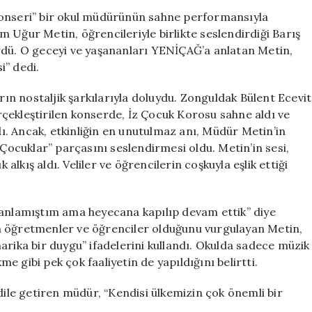
Performansıyla
Konseri” bir okul müdürünün sahne performansıyla
Tanınan
 Uğur Metin, öğrencileriyle birlikte seslendirdiği Barış
Müdür
rdü. O geceyi ve yaşananları YENİÇAĞ’a anlatan Metin,
YENİÇAĞ’a
i” dedi.
Konuştu:
“Çocukların
arın nostaljik şarkılarıyla doluydu. Zonguldak Bülent Ecevit
Gülümsemesi
çekleştirilen konserde, İz Çocuk Korosu sahne aldı ve
Her
adı. Ancak, etkinliğin en unutulmaz anı, Müdür Metin’in
Şeye
Değer”
cuklar” parçasını seslendirmesi oldu. Metin’in sesi,
için
kış aldı. Veliler ve öğrencilerin coşkuyla eşlik ettiği
lanlamıştım ama heyecana kapılıp devam ettik” diye
n öğretmenler ve öğrenciler olduğunu vurgulayan Metin,
ka bir duygu” ifadelerini kullandı. Okulda sadece müzik
me gibi pek çok faaliyetin de yapıldığını belirtti.
dile getiren müdür, “Kendisi ülkemizin çok önemli bir