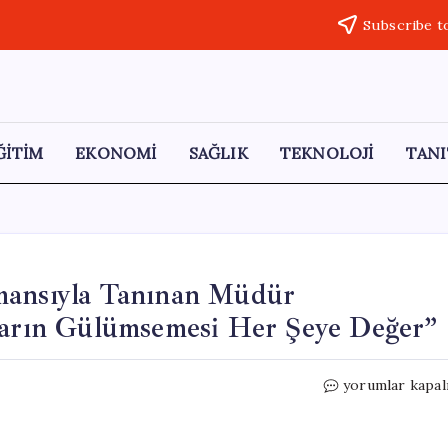
Subscribe t
ĞİTİM
EKONOMİ
SAĞLIK
TEKNOLOJİ
TANI
mansıyla Tanınan Müdür
rın Gülümsemesi Her Şeye Değer”
Viral
yorumlar kapal
Olan
Barış
Manço