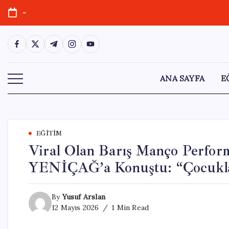
Skip
-
to
content
https://www.facebook.com/
https://twitter.com/
https://t.me/
https://www.instagram.com/
https://youtube.com/
ANA SAYFA
E
EĞITIM
Viral Olan Barış Manço Perfor
YENİÇAĞ’a Konuştu: “Çocukla
By
Yusuf Arslan
12 Mayıs 2026
1 Min Read