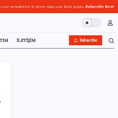
o our newsletter & never miss our best posts.
Subscribe Now!
TIM
İLETİŞİM
Subscribe
SON YAZILAR
ı
Küresel gıda fiyatlarında alarm: 3,5 yılın
zirvesi görüldü