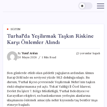
Skip
to
content
EĞITIM
Turhal’da Yeşilırmak Taşkın Riskine
Karşı Önlemler Alındı
Turhal’da
By
Yusuf Arslan
yorumlar kapalı
Yeşilırmak
20 Mayıs 2026
1 Min Read
Taşkın
Riskine
Karşı
Son günlerde etkili olan şiddetli yağışların ardından Almus
Önlemler
Baraj Gölü’nde su seviyesi yüzde 98,5 doluluğa ulaştı. Bu
Alındı
için
durum, Turhal ilçesi çevresinde Yeşilırmak Nehri’nin taşkın
riski oluşturmasına yol açtı. Tokat Valiliği İl Özel İdaresi,
Devlet Su İşleri 7. Bölge Müdürlüğü, Turhal Belediyesi ve
Karayolları ekipleri, su baskınlarının yerleşim alanlarına
ulaşmasını önlemek amacıyla nehir kıyısında taş bentler inşa
etmeye başladı.