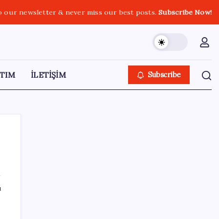
o our newsletter & never miss our best posts.
Subscribe Now!
TIM
İLETİŞİM
Subscribe
SON YAZILAR
ı
Benzine gelen indirim ÖTV’ye kesildi: Fiyat
düşüşü pompaya yansımayacak