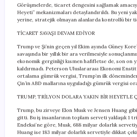
Görüşmelerde, ticaret dengesini sağlamak amacıyla
Heyeti” mekanizmaları detaylandırıldı. Bu yeni ya
yerine, stratejik olmayan alanlarda kontrollü bir t
TİCARET SAVAŞI DEVAM EDİYOR
Trump ve Şi’nin geçen yıl Ekim ayında Güney Kore’de
savaşında bir yıllık bir ara verilmesiyle sonuçlanm
ekonomik gerginliği kısmen hafifletse de, son on y
kaldırmadı. Peterson Uluslararası Ekonomi Enstitü
ortalama gümrük vergisi, Trump’ın ilk döneminden ö
Çin’in ABD mallarına uyguladığı gümrük vergisi oran
TRUMP, TRİLYON DOLARA YAKIN BİR HEYETLE Çİ
Trump, bu zirveye Elon Musk ve Jensen Huang gibi m
gitti. Bu iş insanlarının toplam serveti yaklaşık 1 
Endeksi’ne göre, Musk, 688 milyar dolarlık servet
Huang ise 183 milyar dolarlık servetiyle dikkat çeki