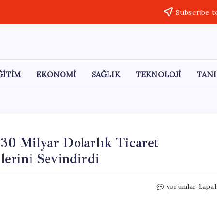
Subscribe t
ĞİTİM
EKONOMİ
SAĞLIK
TEKNOLOJİ
TANI
 30 Milyar Dolarlık Ticaret
erini Sevindirdi
Trump
yorumlar kapal
ve
Şi’nin
Tarihi