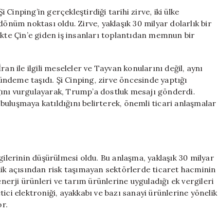
Zirvesi:
inping’in gerçekleştirdiği tarihi zirve, iki ülke
30
dönüm noktası oldu. Zirve, yaklaşık 30 milyar dolarlık bir
Milyar
ikte Çin’e giden iş insanları toplantıdan memnun bir
Dolarlık
Ticaret
Anlaşması
an ile ilgili meseleler ve Tayvan konularını değil, aynı
Dünyanın
 gündeme taşıdı. Şi Cinping, zirve öncesinde yaptığı
En
ğını vurgulayarak, Trump’a dostluk mesajı gönderdi.
Zenginlerini
Sevindirdi
u buluşmaya katıldığını belirterek, önemli ticari anlaşmalar
için
gilerinin düşürülmesi oldu. Bu anlaşma, yaklaşık 30 milyar
lik açısından risk taşımayan sektörlerde ticaret hacminin
enerji ürünleri ve tarım ürünlerine uyguladığı ek vergileri
ici elektroniği, ayakkabı ve bazı sanayi ürünlerine yönelik
r.