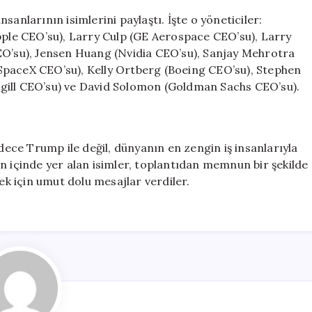
anlarının isimlerini paylaştı. İşte o yöneticiler:
le CEO’su), Larry Culp (GE Aerospace CEO’su), Larry
EO’su), Jensen Huang (Nvidia CEO’su), Sanjay Mehrotra
SpaceX CEO’su), Kelly Ortberg (Boeing CEO’su), Stephen
gill CEO’su) ve David Solomon (Goldman Sachs CEO’su).
adece Trump ile değil, dünyanın en zengin iş insanlarıyla
n içinde yer alan isimler, toplantıdan memnun bir şekilde
mek için umut dolu mesajlar verdiler.