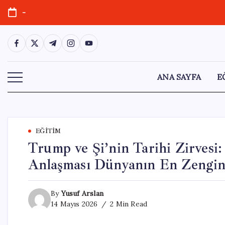
Skip
-
to
content
https://www.facebook.com/
https://twitter.com/
https://t.me/
https://www.instagram.com/
https://youtube.com/
ANA SAYFA
E
EĞITIM
Trump ve Şi’nin Tarihi Zirvesi:
Anlaşması Dünyanın En Zenginl
By
Yusuf Arslan
14 Mayıs 2026
2 Min Read