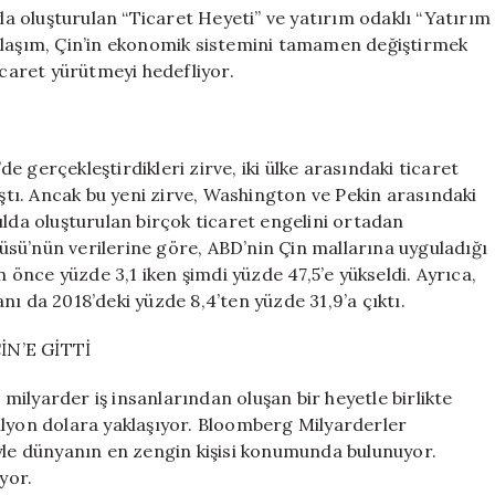
 oluşturulan “Ticaret Heyeti” ve yatırım odaklı “Yatırım
klaşım, Çin’in ekonomik sistemini tamamen değiştirmek
icaret yürütmeyi hedefliyor.
 gerçekleştirdikleri zirve, iki ülke arasındaki ticaret
ıştı. Ancak bu yeni zirve, Washington ve Pekin arasındaki
ılda oluşturulan birçok ticaret engelini ortadan
sü’nün verilerine göre, ABD’nin Çin mallarına uyguladığı
nce yüzde 3,1 iken şimdi yüzde 47,5’e yükseldi. Ayrıca,
ı da 2018’deki yüzde 8,4’ten yüzde 31,9’a çıktı.
N’E GİTTİ
ilyarder iş insanlarından oluşan bir heyetle birlikte
trilyon dolara yaklaşıyor. Bloomberg Milyarderler
iyle dünyanın en zengin kişisi konumunda bulunuyor.
yor.