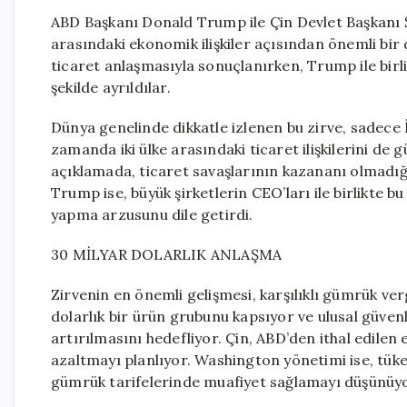
ABD Başkanı Donald Trump ile Çin Devlet Başkanı Şi C
arasındaki ekonomik ilişkiler açısından önemli bir 
ticaret anlaşmasıyla sonuçlanırken, Trump ile birl
şekilde ayrıldılar.
Dünya genelinde dikkatle izlenen bu zirve, sadece İr
zamanda iki ülke arasındaki ticaret ilişkilerini de
açıklamada, ticaret savaşlarının kazananı olmadı
Trump ise, büyük şirketlerin CEO’ları ile birlikte b
yapma arzusunu dile getirdi.
30 MİLYAR DOLARLIK ANLAŞMA
Zirvenin en önemli gelişmesi, karşılıklı gümrük ver
dolarlık bir ürün grubunu kapsıyor ve ulusal güven
artırılmasını hedefliyor. Çin, ABD’den ithal edilen 
azaltmayı planlıyor. Washington yönetimi ise, tüket
gümrük tarifelerinde muafiyet sağlamayı düşünüyo