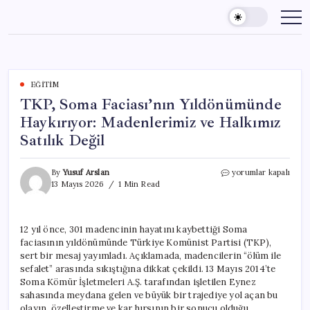
Skip
to
content
EĞITIM
TKP, Soma Faciası’nın Yıldönümünde
Haykırıyor: Madenlerimiz ve Halkımız
Satılık Değil
TKP,
By
Yusuf Arslan
yorumlar kapalı
Soma
13 Mayıs 2026
1 Min Read
Faciası’nın
Yıldönümünde
Haykırıyor:
12 yıl önce, 301 madencinin hayatını kaybettiği Soma
Madenlerimiz
faciasının yıldönümünde Türkiye Komünist Partisi (TKP),
ve
Halkımız
sert bir mesaj yayımladı. Açıklamada, madencilerin “ölüm ile
Satılık
sefalet” arasında sıkıştığına dikkat çekildi. 13 Mayıs 2014’te
Değil
Soma Kömür İşletmeleri A.Ş. tarafından işletilen Eynez
için
sahasında meydana gelen ve büyük bir trajediye yol açan bu
olayın, özelleştirme ve kar hırsının bir sonucu olduğu