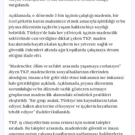
vurgulandı.
Açıklamada, o dönemde 3 bin işçinin çalıştığı madenin, bir
özel şirketin karını maksimize etmek amacıyla işletildiği ve bu
piyasa düzeninin işçilerin yaşam hakkını hiçe saydığı
belirtildi. Türkiye’de hala her yıl birçok işçinin madencilik
sektöründe can verdiğine dikkat çeken TKP, maden
kazalarında hayatta kalan işçilerin ise yetersiz sağlık ve
güvenlik önlemleri altında ağır koşullarda çalışmaya devam
ettiğini ifade etti.
“Madenciler, ölüm ve sefalet arasında yaşamaya zorlanıyor”
diyen TKP, madencilerin sosyal haklarının ellerinden
alındığını, insanca bir gelir elde etme imkanının ise imkansız
hale getirildiğini açıkladı. Açıklamada, piyasa düzeninin
sorumluluğu ve bu düzende varlık gösteren sermaye
gruplarının madencilik alanındaki sömürücü pratikleri
eleştirildi. “Bir grup asalak, Türkiye’nin kaynaklarını talan
ediyor, halkın alın terine el koyuyor ve işçilerin hayatlarını
tehdit ediyor” ifadeleri kullanıldı.
TKP, iş cinayetlerinin sona ermesi için somut talepler
sıraladı. Bu talepler arasında, madenlerde güvenli ve insan
onuruna uygun çalışma koşullarının sağlanması, holdinglerin