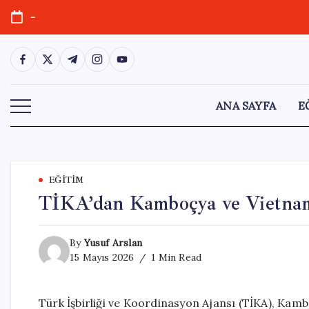
Skip
-
to
content
https://www.facebook.com/
https://twitter.com/
https://t.me/
https://www.instagram.com/
https://youtube.com/
ANA SAYFA
E
EĞITIM
TİKA’dan Kamboçya ve Vietnam’
By
Yusuf Arslan
15 Mayıs 2026
1 Min Read
Türk İşbirliği ve Koordinasyon Ajansı (TİKA), Kamb