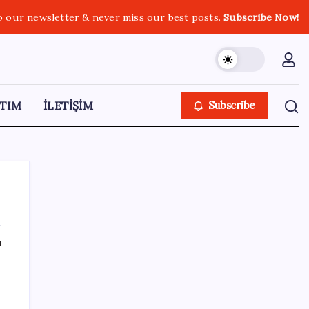
o our newsletter & never miss our best posts.
Subscribe Now!
TIM
İLETİŞİM
Subscribe
ı
SON YAZILAR
Ahmet Özer’den ‘çerçeve yasa’ yorumu: ‘Bu
düzenleme bir son değil, yeni bir