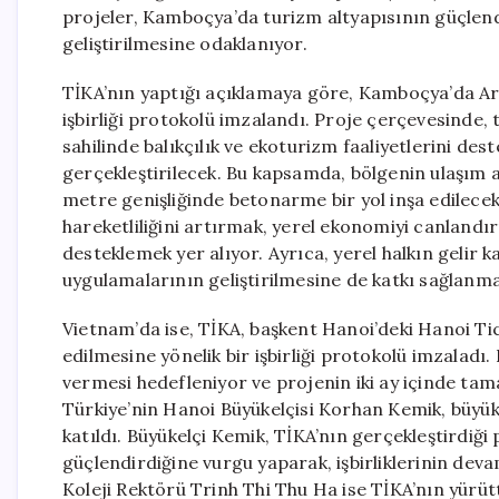
projeler, Kamboçya’da turizm altyapısının güçlend
geliştirilmesine odaklanıyor.
TİKA’nın yaptığı açıklamaya göre, Kamboçya’da Ara
işbirliği protokolü imzalandı. Proje çerçevesinde,
sahilinde balıkçılık ve ekoturizm faaliyetlerini de
gerçekleştirilecek. Bu kapsamda, bölgenin ulaşım a
metre genişliğinde betonarme bir yol inşa edilecek
hareketliliğini artırmak, yerel ekonomiyi canlandır
desteklemek yer alıyor. Ayrıca, yerel halkın gelir k
uygulamalarının geliştirilmesine de katkı sağlanma
Vietnam’da ise, TİKA, başkent Hanoi’deki Hanoi T
edilmesine yönelik bir işbirliği protokolü imzaladı
vermesi hedefleniyor ve projenin iki ay içinde ta
Türkiye’nin Hanoi Büyükelçisi Korhan Kemik, büyükel
katıldı. Büyükelçi Kemik, TİKA’nın gerçekleştirdiği p
güçlendirdiğine vurgu yaparak, işbirliklerinin de
Koleji Rektörü Trinh Thi Thu Ha ise TİKA’nın yürüt