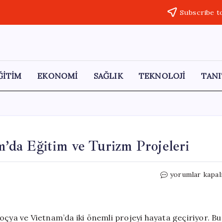
Subscribe t
ĞİTİM
EKONOMİ
SAĞLIK
TEKNOLOJİ
TANI
da Eğitim ve Turizm Projeleri
TİKA’dan
yorumlar kapal
Kamboçya
ve
Vietnam’da
Eğitim
oçya ve Vietnam’da iki önemli projeyi hayata geçiriyor. Bu