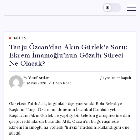
Skip
to
content
EĞITIM
Tanju Özcan’dan Akın Gürlek’e Soru:
Ekrem İmamoğlu’nun Gözaltı Süreci
Ne Olacak?
Tanju
By
Yusuf Arslan
yorumlar kapalı
Özcan’dan
11 Mayıs 2026
1 Min Read
Akın
Gürlek’e
Soru:
Gazeteci Fatih Atik, bugünkü köşe yazısında Bolu Belediye
Ekrem
Başkanı Tanju Özcan’ın, dönemin İstanbul Cumhuriyet
İmamoğlu’nun
Gözaltı
Başsavcısı Akın Gürlek ile yaptığı bir telefon görüşmesine dair
Süreci
çarpıcı iddialarda bulundu. Atik, Özcan’ın bu görüşmede
Ne
Ekrem İmamoğlu’na yönelik “hırsız” ifadesini kullandığını öne
Olacak?
sürdü.
için