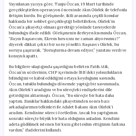
Yayınlanan yazıya göre, Tanju Özcan, 19 Mart tarihinde
gerçekleştirilen operasyon öncesinde Akın Gürlek ile telefonla
iletişim kurdu. Bu görüşmede, ikili arasında çeşitli konular
hakkında bir sohbet gerçekleştiği belirtilirken, Gürlek’in
Özcan’a şikayetçi olması gerektiği yönünde tavsiyelerde
bulunduğu ifade edildi. Görüşmenin ilerleyen kısmında Özcan,
“Sayın Başsavcım, Ekrem hırsızını ne zaman alıyorsunuz?”
diyerek dikkat çekici bir soru yöneltti. Başsavcı Gürlek, bu
soruya şaşırarak, “Soruşturma devam ediyor,” yanıtını verdi ve
konuyu kapattı.
Bu bilgilere ulaştığında şaşırdığını belirten Fatih Atik,
Özcan’ın sözlerinin, CHP içerisinde İBB’deki yolsuzlukların
bilindiğini ve kabul edildiğini ortaya koyduğunu savundu.
Özcan, tutuklu bulunduğu dönemde yaptığı bir savunmada,
Akın Gürlek’i aradığını ve bu süreçteki endişelerini dile
getirdiğini aktarmıştı. Özcan, “Bu süreçte bir hata daha
yaptım. Sanıklar hakkındaki şikayetimden sonra bazı
arkadaşlarımın telkinleri ile Adalet Bakanı Akın Gürlek’i
aradım. Kendisine süreci özetledim. Ancak bu yaptığımın
sonraki süreçte büyük bir hata olduğunu anladım. Kendimi
adeta güdülmek istenen bir kuzu gibi teslim ettiğimin farkına
vardım,” ifadelerini kullandı.