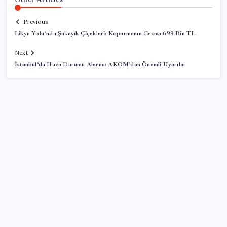
Previous
Likya Yolu’nda Şakayık Çiçekleri: Koparmanın Cezası 699 Bin TL
Next
İstanbul’da Hava Durumu Alarmı: AKOM’dan Önemli Uyarılar
SON YAZILAR
İçeride TMO desteği, dışarıda ‘Karadeniz’ krizi fiyatı
artırıyor! Buğdayda rekor karşılık buldu
Sürekli maddi sorun yaşayan insanların beyni daha