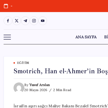
Skip
-
to
content
https://www.facebook.com/
https://twitter.com/
https://t.me/
https://www.instagram.com/
https://youtube.com/
ANA SAYFA
E
EĞITIM
Smotrich, Han el-Ahmer’in Boşa
By
Yusuf Arslan
20 Mayıs 2026
2 Min Read
İsrail’in aşırı sağcı Maliye Bakanı Bezalel Smotrich