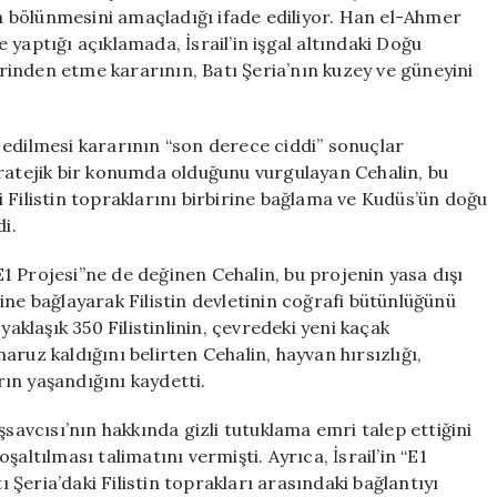
İlişkin
nın bölünmesini amaçladığı ifade ediliyor. Han el-Ahmer
Talimat
yaptığı açıklamada, İsrail’in işgal altındaki Doğu
Verdi
inden etme kararının, Batı Şeria’nın kuzey ve güneyini
için
 edilmesi kararının “son derece ciddi” sonuçlar
tratejik bir konumda olduğunu vurgulayan Cehalin, bu
iği Filistin topraklarını birbirine bağlama ve Kudüs’ün doğu
i.
“E1 Projesi”ne de değinen Cehalin, bu projenin yasa dışı
ine bağlayarak Filistin devletinin coğrafi bütünlüğünü
yaklaşık 350 Filistinlinin, çevredeki yeni kaçak
 maruz kaldığını belirten Cehalin, hayvan hırsızlığı,
arın yaşandığını kaydetti.
vcısı’nın hakkında gizli tutuklama emri talep ettiğini
altılması talimatını vermişti. Ayrıca, İsrail’in “E1
ı Şeria’daki Filistin toprakları arasındaki bağlantıyı