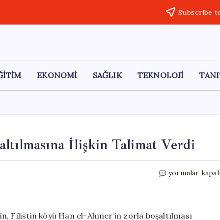
Subscribe t
ĞİTİM
EKONOMİ
SAĞLIK
TEKNOLOJİ
TANI
ltılmasına İlişkin Talimat Verdi
Smotrich,
yorumlar kapal
Han
el-
Ahmer’in
Boşaltılmasına
’in, Filistin köyü Han el-Ahmer’in zorla boşaltılması