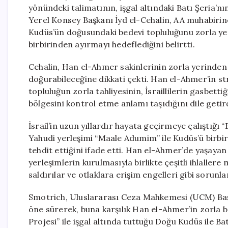
yönündeki talimatının, işgal altındaki Batı Şeria’
Yerel Konsey Başkanı İyd el-Cehalin, AA muhabirine 
Kudüs’ün doğusundaki bedevi topluluğunu zorla yer
birbirinden ayırmayı hedeflediğini belirtti.
Cehalin, Han el-Ahmer sakinlerinin zorla yerinden
doğurabileceğine dikkati çekti. Han el-Ahmer’in s
topluluğun zorla tahliyesinin, İsraillilerin gasbett
bölgesini kontrol etme anlamı taşıdığını dile getird
İsrail’in uzun yıllardır hayata geçirmeye çalıştığı 
Yahudi yerleşimi “Maale Adumim” ile Kudüs’ü birbir
tehdit ettiğini ifade etti. Han el-Ahmer’de yaşayan 
yerleşimlerin kurulmasıyla birlikte çeşitli ihlallere
saldırılar ve otlaklara erişim engelleri gibi sorunl
Smotrich, Uluslararası Ceza Mahkemesi (UCM) Başsa
öne sürerek, buna karşılık Han el-Ahmer’in zorla boş
Projesi” ile işgal altında tuttuğu Doğu Kudüs ile Bat