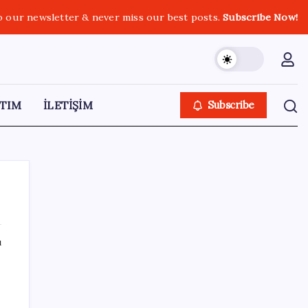
o our newsletter & never miss our best posts.
Subscribe Now!
TIM
İLETİŞİM
Subscribe
ı
SON YAZILAR
Microsoft’un Azure Linux Dağıtımı
Windows’a Geldi