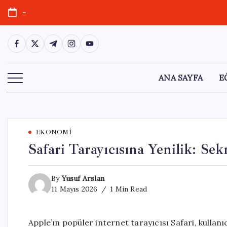
Skip
-
to
content
https://www.facebook.com/
https://twitter.com/
https://t.me/
https://www.instagram.com/
https://youtube.com/
ANA SAYFA
E
EKONOMI
Safari Tarayıcısına Yenilik: Se
By
Yusuf Arslan
11 Mayıs 2026
1 Min Read
Apple’ın popüler internet tarayıcısı Safari, kullanıc