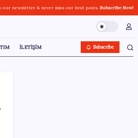
o our newsletter & never miss our best posts.
Subscribe Now!
TIM
İLETİŞİM
Subscribe
ı
SON YAZILAR
Microsoft’un Azure Linux Dağıtımı
Windows’a Geldi