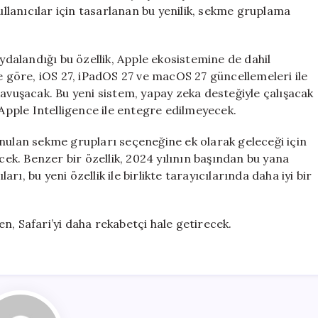
Özelliği
kullanıcılar için tasarlanan bu yenilik, sekme gruplama
Yolda
için
alandığı bu özellik, Apple ekosistemine de dahil
göre, iOS 27, iPadOS 27 ve macOS 27 güncellemeleri ile
kavuşacak. Bu yeni sistem, yapay zeka desteğiyle çalışacak
 Apple Intelligence ile entegre edilmeyecek.
unulan sekme grupları seçeneğine ek olarak geleceği için
ecek. Benzer bir özellik, 2024 yılının başından bu yana
ı, bu yeni özellik ile birlikte tarayıcılarında daha iyi bir
ken, Safari’yi daha rekabetçi hale getirecek.