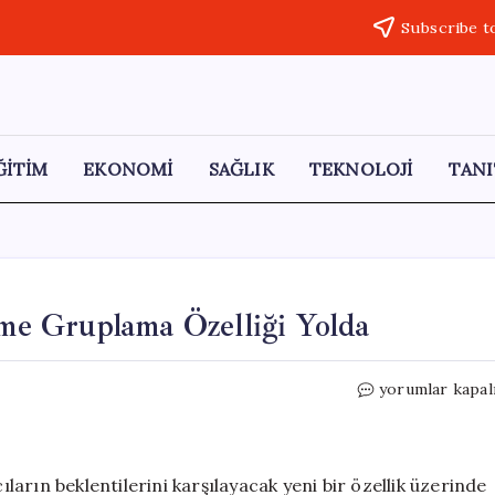
Subscribe t
ĞİTİM
EKONOMİ
SAĞLIK
TEKNOLOJİ
TANI
kme Gruplama Özelliği Yolda
Safari
yorumlar kapal
Tarayıcısına
Yenilik:
Sekme
Gruplama
ıların beklentilerini karşılayacak yeni bir özellik üzerinde