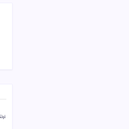
Sinem Dedetaş, Sibel Tan Çetinkaya’yı
tebrik etti
Sayaç
işi