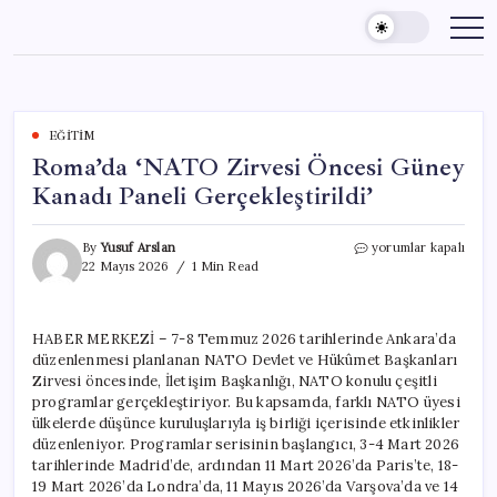
Skip
to
content
EĞITIM
Roma’da ‘NATO Zirvesi Öncesi Güney
Kanadı Paneli Gerçekleştirildi’
Roma’da
By
Yusuf Arslan
yorumlar kapalı
‘NATO
22 Mayıs 2026
1 Min Read
Zirvesi
Öncesi
Güney
HABER MERKEZİ – 7-8 Temmuz 2026 tarihlerinde Ankara’da
Kanadı
düzenlenmesi planlanan NATO Devlet ve Hükûmet Başkanları
Paneli
Gerçekleştirildi’
Zirvesi öncesinde, İletişim Başkanlığı, NATO konulu çeşitli
için
programlar gerçekleştiriyor. Bu kapsamda, farklı NATO üyesi
ülkelerde düşünce kuruluşlarıyla iş birliği içerisinde etkinlikler
düzenleniyor. Programlar serisinin başlangıcı, 3-4 Mart 2026
tarihlerinde Madrid’de, ardından 11 Mart 2026’da Paris’te, 18-
19 Mart 2026’da Londra’da, 11 Mayıs 2026’da Varşova’da ve 14