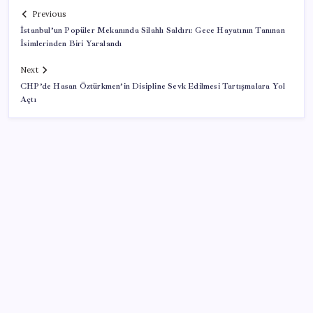
Previous
İstanbul’un Popüler Mekanında Silahlı Saldırı: Gece Hayatının Tanınan
İsimlerinden Biri Yaralandı
Next
CHP’de Hasan Öztürkmen’in Disipline Sevk Edilmesi Tartışmalara Yol
Açtı
SON YAZILAR
İçeride TMO desteği, dışarıda ‘Karadeniz’ krizi fiyatı
artırıyor! Buğdayda rekor karşılık buldu