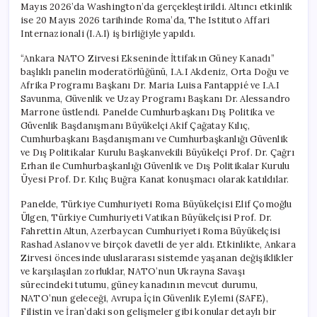
Mayıs 2026’da Washington’da gerçekleştirildi. Altıncı etkinlik
ise 20 Mayıs 2026 tarihinde Roma’da, The Istituto Affari
Internazionali (I.A.I) iş birliğiyle yapıldı.
“Ankara NATO Zirvesi Ekseninde İttifakın Güney Kanadı”
başlıklı panelin moderatörlüğünü, I.A.I Akdeniz, Orta Doğu ve
Afrika Programı Başkanı Dr. Maria Luisa Fantappié ve I.A.I
Savunma, Güvenlik ve Uzay Programı Başkanı Dr. Alessandro
Marrone üstlendi. Panelde Cumhurbaşkanı Dış Politika ve
Güvenlik Başdanışmanı Büyükelçi Akif Çağatay Kılıç,
Cumhurbaşkanı Başdanışmanı ve Cumhurbaşkanlığı Güvenlik
ve Dış Politikalar Kurulu Başkanvekili Büyükelçi Prof. Dr. Çağrı
Erhan ile Cumhurbaşkanlığı Güvenlik ve Dış Politikalar Kurulu
Üyesi Prof. Dr. Kılıç Buğra Kanat konuşmacı olarak katıldılar.
Panelde, Türkiye Cumhuriyeti Roma Büyükelçisi Elif Çomoğlu
Ülgen, Türkiye Cumhuriyeti Vatikan Büyükelçisi Prof. Dr.
Fahrettin Altun, Azerbaycan Cumhuriyeti Roma Büyükelçisi
Rashad Aslanov ve birçok davetli de yer aldı. Etkinlikte, Ankara
Zirvesi öncesinde uluslararası sistemde yaşanan değişiklikler
ve karşılaşılan zorluklar, NATO’nun Ukrayna Savaşı
sürecindeki tutumu, güney kanadının mevcut durumu,
NATO’nun geleceği, Avrupa İçin Güvenlik Eylemi (SAFE),
Filistin ve İran’daki son gelişmeler gibi konular detaylı bir