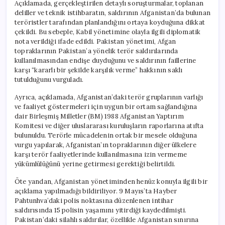
Açıklamada, gerçekleştirilen detaylı soruşturmalar, toplanan
deliller ve teknik istihbaratın, saldırının Afganistan’da bulunan
teröristler tarafından planlandığını ortaya koyduğuna dikkat
çekildi. Bu sebeple, Kabil yönetimine olayla ilgili diplomatik
nota verildiği ifade edildi. Pakistan yönetimi, Afgan
topraklarının Pakistan’a yönelik terör saldırılarında
kullanılmasından endişe duyduğunu ve saldırının faillerine
karşı “kararlı bir şekilde karşılık verme” hakkının saklı
tutulduğunu vurguladı.
Ayrıca, açıklamada, Afganistan’daki terör gruplarının varlığı
ve faaliyet göstermeleri için uygun bir ortam sağlandığına
dair Birleşmiş Milletler (BM) 1988 Afganistan Yaptırım
Komitesi ve diğer uluslararası kuruluşların raporlarına atıfta
bulunuldu. Terörle mücadelenin ortak bir mesele olduğuna
vurgu yapılarak, Afganistan’ın topraklarının diğer ülkelere
karşı terör faaliyetlerinde kullanılmasına izin vermeme
yükümlülüğünü yerine getirmesi gerektiği belirtildi.
Öte yandan, Afganistan yönetiminden henüz konuyla ilgili bir
açıklama yapılmadığı bildiriliyor. 9 Mayıs’ta Hayber
Pahtunhva’daki polis noktasına düzenlenen intihar
saldırısında 15 polisin yaşamını yitirdiği kaydedilmişti.
Pakistan’daki silahlı saldırılar, özellikle Afganistan sınırına