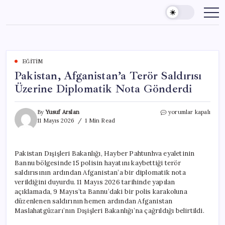
Skip
to
content
EĞITIM
Pakistan, Afganistan’a Terör Saldırısı
Üzerine Diplomatik Nota Gönderdi
Pakistan,
By
Yusuf Arslan
yorumlar kapalı
Afganistan’a
11 Mayıs 2026
1 Min Read
Terör
Saldırısı
Üzerine
Pakistan Dışişleri Bakanlığı, Hayber Pahtunhva eyaletinin
Diplomatik
Bannu bölgesinde 15 polisin hayatını kaybettiği terör
Nota
Gönderdi
saldırısının ardından Afganistan’a bir diplomatik nota
için
verildiğini duyurdu. 11 Mayıs 2026 tarihinde yapılan
açıklamada, 9 Mayıs’ta Bannu’daki bir polis karakoluna
düzenlenen saldırının hemen ardından Afganistan
Maslahatgüzarı’nın Dışişleri Bakanlığı’na çağrıldığı belirtildi.