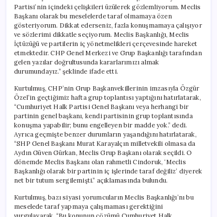
Partisi’nin içindeki çelişkileri üzülerek gözlemliyorum. Meclis
Başkanı olarak bu meselelerde taraf olmamaya özen
gösteriyorum. Dikkat ederseniz, fazla konuşmamaya çalışıyor
ve sözlerimi dikkatle seçiyorum. Meclis Başkanlığı, Meclis
İçtüzüğü ve partilerin iç yönetmelikleri çerçevesinde hareket
etmektedir. CHP Genel Merkezi ve Grup Başkanlığı tarafından
gelen yazılar doğrultusunda kararlarımızı almak
durumundayız.” şeklinde ifade etti.
Kurtulmuş, CHP’nin Grup Başkanvekillerinin imzasıyla Özgür
Özel’in geçtiğimiz hafta grup toplantısı yaptığını hatırlatarak,
“Cumhuriyet Halk Partisi Genel Başkanı veya herhangi bir
partinin genel başkanı, kendi partisinin grup toplantısında
konuşma yapabilir; bunu engelleyen bir madde yok.” dedi.
Ayrıca geçmişte benzer durumların yaşandığını hatırlatarak,
“SHP Genel Başkanı Murat Karayalçın milletvekili olmasa da
Aydın Güven Gürkan, Meclis Grup Başkanı olarak seçildi. O
dönemde Meclis Başkanı olan rahmetli Cindoruk, ‘Meclis
Başkanlığı olarak bir partinin iç işlerinde taraf değiliz’ diyerek
net bir tutum sergilemişti.” açıklamasında bulundu.
Kurtulmuş, bazı siyasi yorumcuların Meclis Başkanlığı’nı bu
meselede taraf yapmaya çalışmaması gerektiğini
vurgulayarak, “Bu konunun çözümü Cumhuriyet Halk