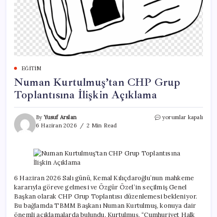
EĞITIM
Numan Kurtulmuş’tan CHP Grup
Toplantısına İlişkin Açıklama
Numan
By
Yusuf Arslan
yorumlar kapalı
Kurtulmuş’tan
6 Haziran 2026
2 Min Read
CHP
Grup
Toplantısına
İlişkin
Açıklama
için
6 Haziran 2026 Salı günü, Kemal Kılıçdaroğlu’nun mahkeme
kararıyla göreve gelmesi ve Özgür Özel’in seçilmiş Genel
Başkan olarak CHP Grup Toplantısı düzenlemesi bekleniyor.
Bu bağlamda TBMM Başkanı Numan Kurtulmuş, konuya dair
önemli açıklamalarda bulundu. Kurtulmuş, “Cumhuriyet Halk