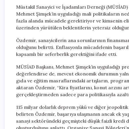
Müstakil Sanayici ve İşadamları Derneği (MÜSİAD)
Mehmet Şimşek’in uyguladığı mali politikaların ned
fazla alanda mücadele gerektiriyor ve kimsenin elin
üzerinden yürütülen beklentilerin yetersiz olduğu
Özdemir, sanayicilerin ana sorunlarının finansmana 
olduğunu belirtti. Enflasyonla mücadelenin başarılı
kapsamlı bir seferberlik gerektiğini ifade etti.
MÜSİAD Başkanı, Mehmet Şimşek’in uyguladığı pro
değerlendirse de, mevcut ekonomik durumun yalnızca 
gıda ve eğitim masraflarındaki artışların, progr
aktaran Özdemir, “Kira fiyatlarını, konut arzını ar
gerçekleştirmeden sadece para politikasıyla azal
115 milyar dolarlık deprem yükü ve diğer jeopolitik
belirten Özdemir, başarıya ulaşmanın ancak ek yapı
sanayi sektöründeki geçmişteki düşük faizli kredi 
oluşturduğunu anlattı. Organize Sanayi Bölgeleri’