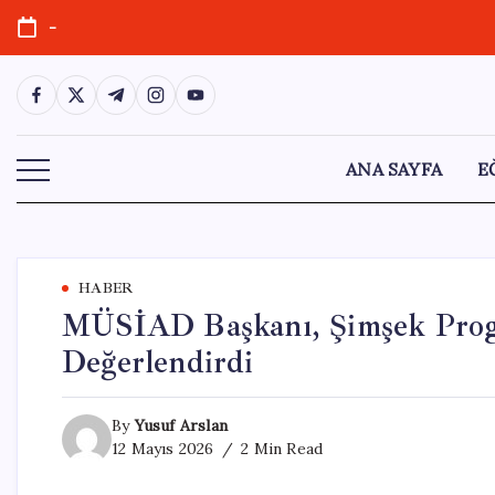
Skip
-
to
content
https://www.facebook.com/
https://twitter.com/
https://t.me/
https://www.instagram.com/
https://youtube.com/
ANA SAYFA
E
HABER
MÜSİAD Başkanı, Şimşek Progra
Değerlendirdi
By
Yusuf Arslan
12 Mayıs 2026
2 Min Read