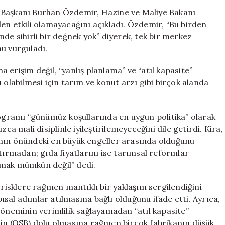
Başarısızlığını
 Başkanı Burhan Özdemir, Hazine ve Maliye Bakanı
Değerlendirdi
en etkili olamayacağını açıkladı. Özdemir, “Bu birden
için
de sihirli bir değnek yok” diyerek, tek bir merkez
nu vurguladı.
erişim değil, “yanlış planlama” ve “atıl kapasite”
 olabilmesi için tarım ve konut arzı gibi birçok alanda
gramı “günümüz koşullarında en uygun politika” olarak
mali disiplinle iyileştirilemeyeceğini dile getirdi. Kira,
amın önündeki en büyük engeller arasında olduğunu
tırmadan; gıda fiyatlarını ise tarımsal reformlar
tmak mümkün değil” dedi.
 risklere rağmen mantıklı bir yaklaşım sergilendiğini
sal adımlar atılmasına bağlı olduğunu ifade etti. Ayrıca,
döneminin verimlilik sağlayamadan “atıl kapasite”
nin (OSB) dolu olmasına rağmen birçok fabrikanın düşük