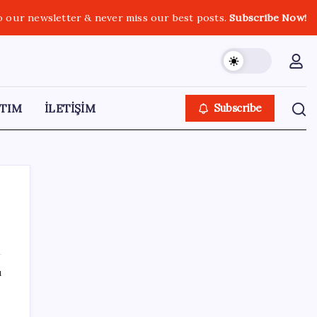
o our newsletter & never miss our best posts.
Subscribe Now!
TIM
İLETİŞİM
Subscribe
SON YAZILAR
ı
Dünya Altın Konseyi’nden kritik rapor: Altın
piyasasında kısa vadede ne olacak?