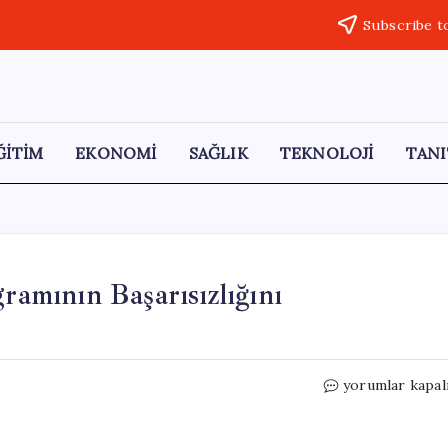
Subscribe t
ĞİTİM
EKONOMİ
SAĞLIK
TEKNOLOJİ
TANI
mının Başarısızlığını
MÜSİAD
yorumlar kapal
Başkanı,
Şimşek
Programının