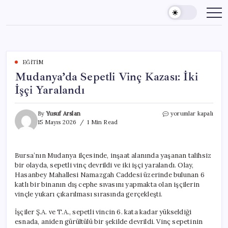
Skip
to
content
EĞITIM
Mudanya’da Sepetli Vinç Kazası: İki
İşçi Yaralandı
Mudanya’da
By
Yusuf Arslan
yorumlar kapalı
Sepetli
15 Mayıs 2026
1 Min Read
Vinç
Kazası:
İki
Bursa’nın Mudanya ilçesinde, inşaat alanında yaşanan talihsiz
İşçi
bir olayda, sepetli vinç devrildi ve iki işçi yaralandı. Olay,
Yaralandı
için
Hasanbey Mahallesi Namazgah Caddesi üzerinde bulunan 6
katlı bir binanın dış cephe sıvasını yapmakta olan işçilerin
vinçle yukarı çıkarılması sırasında gerçekleşti.
İşçiler Ş.A. ve T.A., sepetli vincin 6. kata kadar yükseldiği
esnada, aniden gürültülü bir şekilde devrildi. Vinç sepetinin