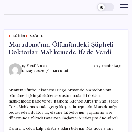
Skip
to
content
EĞITIM
SAĞLIK
Maradona’nın Ölümündeki Şüpheli
Doktorlar Mahkemede İfade Verdi
Maradona’nın
By
Yusuf Arslan
yorumlar kapalı
Ölümündeki
13 Mayıs 2026
1 Min Read
Şüpheli
Doktorlar
Mahkemede
Arjantinli futbol efsanesi Diego Armando Maradona’nın
İfade
ölümüne ilişkin yürütülen soruşturmada iki doktor,
Verdi
için
mahkemede ifade verdi. Başkent Buenos Aires’in San Isidro
Ceza Mahkemesi’nde gerçekleşen duruşmada, Maradona’yı
tedavi eden doktorlar, efsane futbolcunun yaşamının son
döneminde yüksek tansiyon ilaçlarını bıraktığını öne sürdü.
Daha önceden kalp rahatsızlıkları bulunan Maradona’nın