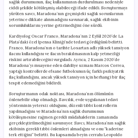
sağlık durumunun, ilaç kullanımının durdurulması nedeniyle
ciddi şekilde kötüleşmiş olabileceği ifade edildi. Soruşturmayı
yürüten savcı, Maradona’nın geçmişteki sağlık sorunlarının
yeterince dikkate alınmadığını savunarak, sağlık ekibinin
sorumluluklarını yerine getirmediğini öne sürdü.
Kardiyolog Oscar Franco, Maradona’nın 2 Eylül 2020’de La
Plata’daki özel Ipensa Kliniği’nde tedavi gördüğünü belirtti.
Franco, Maradona’nın o tarihte Losartan adlı yüksek tansiyon
ilacını kullandığını ve ilacın bırakılmasının kalp yetmezliği
riskini artırabileceğini vurguladı. Ayrıca, 2 Kasım 2020’de
Maradona’yı muayene eden dahiliye uzmanı Marcos Correa,
yaptığı kontrollerde efsane futbolcunun üç farklı psikiyatrik
ilaç kullandığını, ancak yüksek tansiyon için herhangi bir ilaç
tespit edemediğini bildirdi.
Soruşturmanın odak noktası, Maradona’nın ölümünün
önlenebilir olup olmadığı. Savcılık, evde uygulanan tedavi
yönteminin yetersiz olduğunu, düzenli tıbbi kontrollerin
yapılmadığını ve Maradona’nın sağlık durumunun
kötüleşmesine rağmen gerekli müdahalelerin zamanında
gerçekleştirilmediğini savunuyor. Savcı, Maradona’nın sağlık
ekibinin gerekli tıbbi önlemleri almadığını ve onu “kaderine
terk ettiğini” belirtti. Bu kapsamda beyin cerrahı Leopoldo