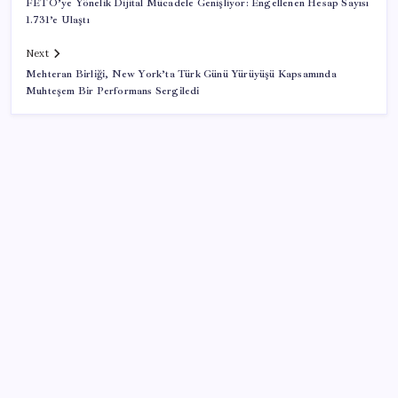
FETÖ’ye Yönelik Dijital Mücadele Genişliyor: Engellenen Hesap Sayısı
1.731’e Ulaştı
Next
Mehteran Birliği, New York’ta Türk Günü Yürüyüşü Kapsamında
Muhteşem Bir Performans Sergiledi
SON YAZILAR
Sinem Dedetaş, Sibel Tan Çetinkaya’yı tebrik etti
TBMM’de tartışma: AKP’nin çalışma takvimini
uzatmaya yönelik grup önerisi kabul edildi