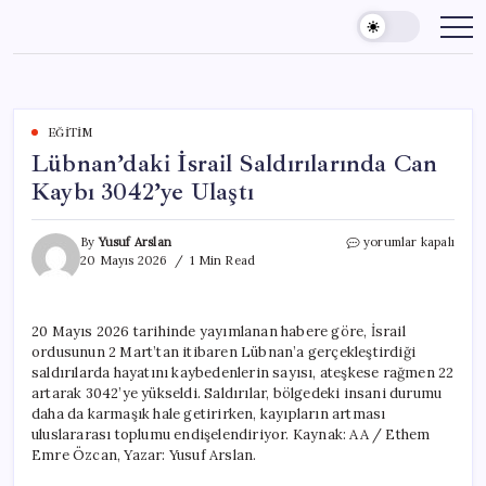
Skip
to
content
EĞITIM
Lübnan’daki İsrail Saldırılarında Can
Kaybı 3042’ye Ulaştı
Lübnan’daki
By
Yusuf Arslan
yorumlar kapalı
İsrail
20 Mayıs 2026
1 Min Read
Saldırılarında
Can
Kaybı
20 Mayıs 2026 tarihinde yayımlanan habere göre, İsrail
3042’ye
ordusunun 2 Mart’tan itibaren Lübnan’a gerçekleştirdiği
Ulaştı
için
saldırılarda hayatını kaybedenlerin sayısı, ateşkese rağmen 22
artarak 3042’ye yükseldi. Saldırılar, bölgedeki insani durumu
daha da karmaşık hale getirirken, kayıpların artması
uluslararası toplumu endişelendiriyor. Kaynak: AA / Ethem
Emre Özcan, Yazar: Yusuf Arslan.