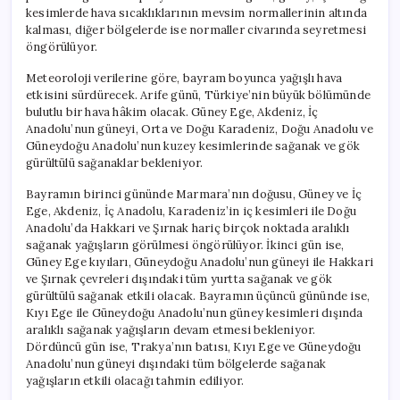
kesimlerde hava sıcaklıklarının mevsim normallerinin altında
kalması, diğer bölgelerde ise normaller civarında seyretmesi
öngörülüyor.
Meteoroloji verilerine göre, bayram boyunca yağışlı hava
etkisini sürdürecek. Arife günü, Türkiye’nin büyük bölümünde
bulutlu bir hava hâkim olacak. Güney Ege, Akdeniz, İç
Anadolu’nun güneyi, Orta ve Doğu Karadeniz, Doğu Anadolu ve
Güneydoğu Anadolu’nun kuzey kesimlerinde sağanak ve gök
gürültülü sağanaklar bekleniyor.
Bayramın birinci gününde Marmara’nın doğusu, Güney ve İç
Ege, Akdeniz, İç Anadolu, Karadeniz’in iç kesimleri ile Doğu
Anadolu’da Hakkari ve Şırnak hariç birçok noktada aralıklı
sağanak yağışların görülmesi öngörülüyor. İkinci gün ise,
Güney Ege kıyıları, Güneydoğu Anadolu’nun güneyi ile Hakkari
ve Şırnak çevreleri dışındaki tüm yurtta sağanak ve gök
gürültülü sağanak etkili olacak. Bayramın üçüncü gününde ise,
Kıyı Ege ile Güneydoğu Anadolu’nun güney kesimleri dışında
aralıklı sağanak yağışların devam etmesi bekleniyor.
Dördüncü gün ise, Trakya’nın batısı, Kıyı Ege ve Güneydoğu
Anadolu’nun güneyi dışındaki tüm bölgelerde sağanak
yağışların etkili olacağı tahmin ediliyor.