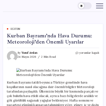
Skip
to
content
EĞITIM
Kurban Bayramı’nda Hava Durumu:
Meteoroloji’den Önemli Uyarılar
Kurban
By
Yusuf Arslan
yorumlar kapalı
Bayramı’nda
24 Mayıs 2026
2 Min Read
Hava
Durumu:
Meteoroloji’den
Önemli
Uyarılar
için
Kurban Bayramı tatili boyunca Türkiye genelinde hava
koşullarının nasıl olacağına dair önemli bilgiler Meteoroloji
tarafından paylaşıldı. Ülkemizin büyük bir kısmında parçalı ve
çok bulutlu hava etkili olacak, ayrıca bazı bölgelerde aralıklı ve
gök gürültülü sağanak yağışlar bekleniyor. Hafta sonunu ve
pazartesi gününü kapsayan tahminlere göre, güney, iç ve doğu