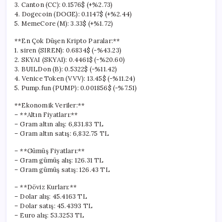
3. Canton (CC): 0.1576$ (+%2.73)
4. Dogecoin (DOGE): 0.1147$ (+%2.44)
5. MemeCore (M): 3.33$ (+%1.72)
**En Çok Düşen Kripto Paralar:**
1. siren (SIREN): 0.6834$ (-%43.23)
2. SKYAI (SKYAI): 0.4461$ (-%20.60)
3. BUILDon (B): 0.5322$ (-%11.42)
4. Venice Token (VVV): 13.45$ (-%11.24)
5. Pump.fun (PUMP): 0.001856$ (-%7.51)
**Ekonomik Veriler:**
– **Altın Fiyatları:**
– Gram altın alış: 6,831.83 TL
– Gram altın satış: 6,832.75 TL
– **Gümüş Fiyatları:**
– Gram gümüş alış: 126.31 TL
– Gram gümüş satış: 126.43 TL
– **Döviz Kurları:**
– Dolar alış: 45.4163 TL
– Dolar satış: 45.4393 TL
– Euro alış: 53.3253 TL