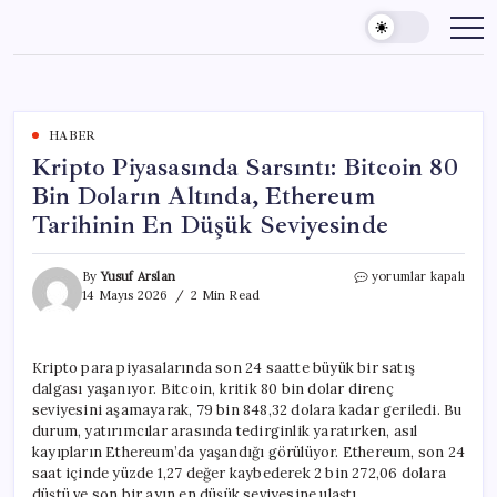
Skip
to
content
HABER
Kripto Piyasasında Sarsıntı: Bitcoin 80
Bin Doların Altında, Ethereum
Tarihinin En Düşük Seviyesinde
Kripto
By
Yusuf Arslan
yorumlar kapalı
Piyasasında
14 Mayıs 2026
2 Min Read
Sarsıntı:
Bitcoin
80
Kripto para piyasalarında son 24 saatte büyük bir satış
Bin
dalgası yaşanıyor. Bitcoin, kritik 80 bin dolar direnç
Doların
Altında,
seviyesini aşamayarak, 79 bin 848,32 dolara kadar geriledi. Bu
Ethereum
durum, yatırımcılar arasında tedirginlik yaratırken, asıl
Tarihinin
kayıpların Ethereum’da yaşandığı görülüyor. Ethereum, son 24
En
saat içinde yüzde 1,27 değer kaybederek 2 bin 272,06 dolara
Düşük
düştü ve son bir ayın en düşük seviyesine ulaştı.