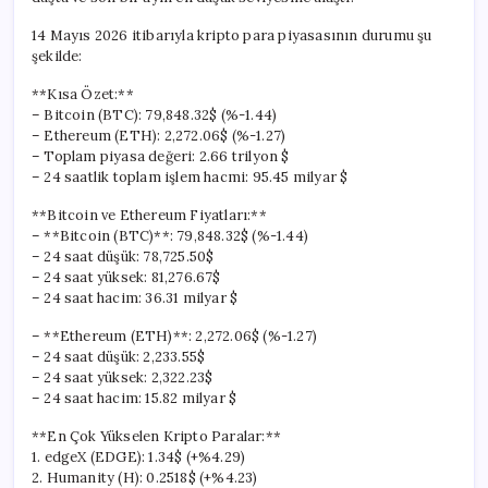
Seviyesinde
için
14 Mayıs 2026 itibarıyla kripto para piyasasının durumu şu
şekilde:
**Kısa Özet:**
– Bitcoin (BTC): 79,848.32$ (%-1.44)
– Ethereum (ETH): 2,272.06$ (%-1.27)
– Toplam piyasa değeri: 2.66 trilyon $
– 24 saatlik toplam işlem hacmi: 95.45 milyar $
**Bitcoin ve Ethereum Fiyatları:**
– **Bitcoin (BTC)**: 79,848.32$ (%-1.44)
– 24 saat düşük: 78,725.50$
– 24 saat yüksek: 81,276.67$
– 24 saat hacim: 36.31 milyar $
– **Ethereum (ETH)**: 2,272.06$ (%-1.27)
– 24 saat düşük: 2,233.55$
– 24 saat yüksek: 2,322.23$
– 24 saat hacim: 15.82 milyar $
**En Çok Yükselen Kripto Paralar:**
1. edgeX (EDGE): 1.34$ (+%4.29)
2. Humanity (H): 0.2518$ (+%4.23)