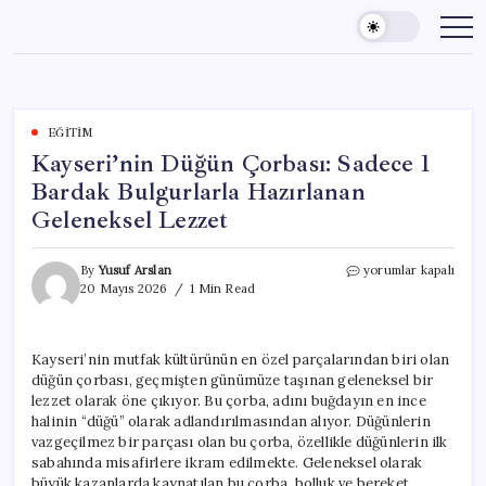
Skip
to
content
EĞITIM
Kayseri’nin Düğün Çorbası: Sadece 1
Bardak Bulgurlarla Hazırlanan
Geleneksel Lezzet
Kayseri’nin
By
Yusuf Arslan
yorumlar kapalı
Düğün
20 Mayıs 2026
1 Min Read
Çorbası:
Sadece
1
Kayseri’nin mutfak kültürünün en özel parçalarından biri olan
Bardak
düğün çorbası, geçmişten günümüze taşınan geleneksel bir
Bulgurlarla
Hazırlanan
lezzet olarak öne çıkıyor. Bu çorba, adını buğdayın en ince
Geleneksel
halinin “düğü” olarak adlandırılmasından alıyor. Düğünlerin
Lezzet
vazgeçilmez bir parçası olan bu çorba, özellikle düğünlerin ilk
için
sabahında misafirlere ikram edilmekte. Geleneksel olarak
büyük kazanlarda kaynatılan bu çorba, bolluk ve bereket