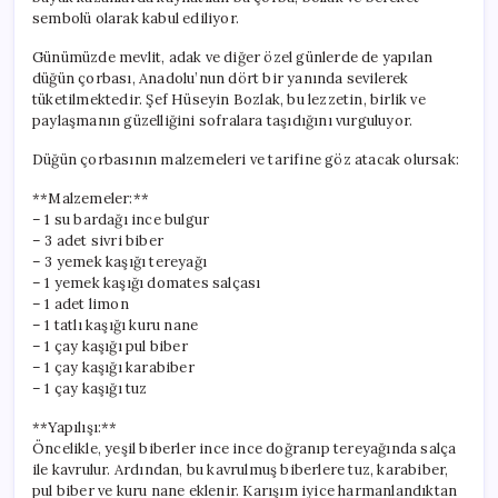
sembolü olarak kabul ediliyor.
Günümüzde mevlit, adak ve diğer özel günlerde de yapılan
düğün çorbası, Anadolu’nun dört bir yanında sevilerek
tüketilmektedir. Şef Hüseyin Bozlak, bu lezzetin, birlik ve
paylaşmanın güzelliğini sofralara taşıdığını vurguluyor.
Düğün çorbasının malzemeleri ve tarifine göz atacak olursak:
**Malzemeler:**
– 1 su bardağı ince bulgur
– 3 adet sivri biber
– 3 yemek kaşığı tereyağı
– 1 yemek kaşığı domates salçası
– 1 adet limon
– 1 tatlı kaşığı kuru nane
– 1 çay kaşığı pul biber
– 1 çay kaşığı karabiber
– 1 çay kaşığı tuz
**Yapılışı:**
Öncelikle, yeşil biberler ince ince doğranıp tereyağında salça
ile kavrulur. Ardından, bu kavrulmuş biberlere tuz, karabiber,
pul biber ve kuru nane eklenir. Karışım iyice harmanlandıktan