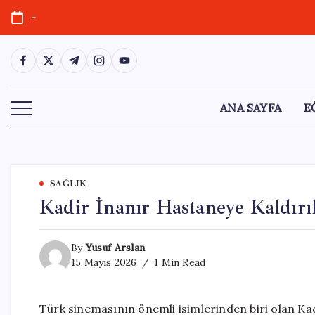
Skip
-
to
content
https://www.facebook.com/
https://twitter.com/
https://t.me/
https://www.instagram.com/
https://youtube.com/
ANA SAYFA
E
SAĞLIK
Kadir İnanır Hastaneye Kaldırı
By
Yusuf Arslan
15 Mayıs 2026
1 Min Read
Türk sinemasının önemli isimlerinden biri olan Ka