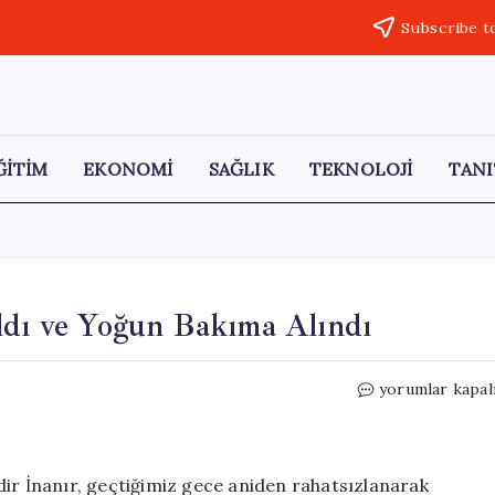
Subscribe t
ĞİTİM
EKONOMİ
SAĞLIK
TEKNOLOJİ
TANI
ldı ve Yoğun Bakıma Alındı
Kadir
yorumlar kapal
İnanır
Hastaneye
Kaldırıldı
ve
dir İnanır, geçtiğimiz gece aniden rahatsızlanarak