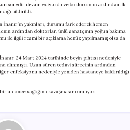
Yoğun
 uzun süredir devam ediyordu ve bu durumun ardından ilk
Bakıma
ığı bildirildi.
Alındı
için
an İnanır’ın yakınları, durumu fark ederek hemen
lenin ardından doktorlar, ünlü sanatçının yoğun bakıma
mu ile ilgili resmi bir açıklama henüz yapılmamış olsa da,
 İnanır, 24 Mart 2024 tarihinde beyin pıhtısı nedeniyle
ına alınmıştı. Uzun süren tedavi sürecinin ardından
iğer enfeksiyonu nedeniyle yeniden hastaneye kaldırıldığı
n bir an önce sağlığına kavuşmasını umuyor.