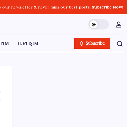
o our newsletter & never miss our best posts.
Subscribe Now!
TIM
İLETİŞİM
Subscribe
ı
SON YAZILAR
Sürekli maddi sorun yaşayan insanların
beyni daha çabuk yaşlanabiliyor: ‘Beyin de