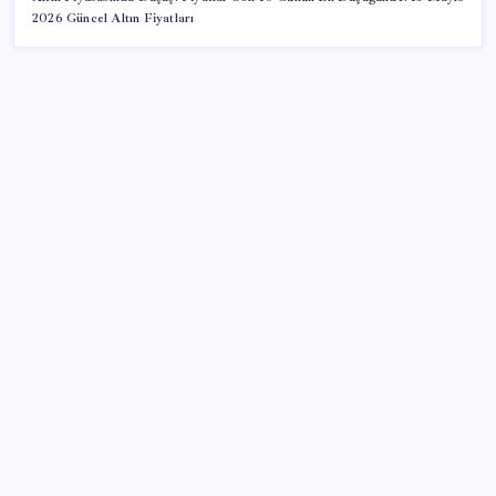
2026 Güncel Altın Fiyatları
SON YAZILAR
Microsoft’un Azure Linux Dağıtımı Windows’a Geldi
Tesla için Grok Türkiye’de! Model Y’de Türkçe Grok’u
İndirip Denedik
Ahmet Özer’den ‘çerçeve yasa’ yorumu: ‘Bu
düzenleme bir son değil, yeni bir başlangıçtır’
Brezilya, AB’den kanatlı eti ve bal için yeşil ışık
bekliyor