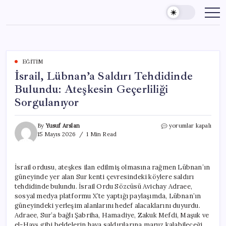
Skip
to
content
EĞITIM
İsrail, Lübnan’a Saldırı Tehdidinde
Bulundu: Ateşkesin Geçerliliği
Sorgulanıyor
İsrail,
By
Yusuf Arslan
yorumlar kapalı
Lübnan’a
15 Mayıs 2026
1 Min Read
Saldırı
Tehdidinde
Bulundu:
İsrail ordusu, ateşkes ilan edilmiş olmasına rağmen Lübnan’ın
Ateşkesin
güneyinde yer alan Sur kenti çevresindeki köylere saldırı
Geçerliliği
Sorgulanıyor
tehdidinde bulundu. İsrail Ordu Sözcüsü Avichay Adraee,
için
sosyal medya platformu X’te yaptığı paylaşımda, Lübnan’ın
güneyindeki yerleşim alanlarını hedef alacaklarını duyurdu.
Adraee, Sur’a bağlı Şabriha, Hamadiye, Zakuk Mefdi, Maşuk ve
el-Havş gibi beldelerin hava saldırılarına maruz kalabileceği