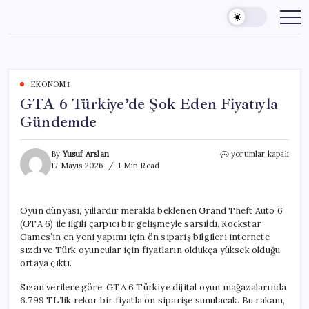
Skip
to
content
EKONOMI
GTA 6 Türkiye’de Şok Eden Fiyatıyla
Gündemde
GTA
By
Yusuf Arslan
yorumlar kapalı
6
17 Mayıs 2026
1 Min Read
Türkiye’de
Şok
Eden
Oyun dünyası, yıllardır merakla beklenen Grand Theft Auto 6
Fiyatıyla
(GTA 6) ile ilgili çarpıcı bir gelişmeyle sarsıldı. Rockstar
Gündemde
için
Games’in en yeni yapımı için ön sipariş bilgileri internete
sızdı ve Türk oyuncular için fiyatların oldukça yüksek olduğu
ortaya çıktı.
Sızan verilere göre, GTA 6 Türkiye dijital oyun mağazalarında
6.799 TL’lik rekor bir fiyatla ön siparişe sunulacak. Bu rakam,