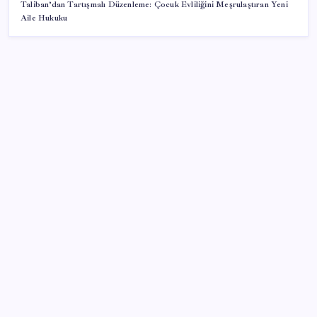
Taliban’dan Tartışmalı Düzenleme: Çocuk Evliliğini Meşrulaştıran Yeni
Aile Hukuku
SON YAZILAR
Sinem Dedetaş, Sibel Tan Çetinkaya’yı tebrik etti
TBMM’de tartışma: AKP’nin çalışma takvimini
uzatmaya yönelik grup önerisi kabul edildi
‘Ters Mevsimsel Depresyon’ sanıldığından daha
yaygın! Yaz aylarını sevmiyorsanız sebebi bu olabilir
Petrol sert düştü: Hürmüz Boğazı’ndaki diplomatik