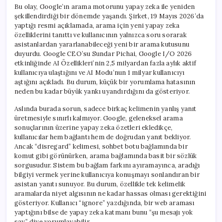
Bu olay, Google’ın arama motorunu yapay zeka ile yeniden
şekillendirdiği bir dönemde yaşandı. Şirket, 19 Mayıs 2026’da
yaptığı resmi açıklamada, arama için yeni yapay zeka
özelliklerini tanıttı ve kullanıcının yalnızca soru sorarak
asistanlardan yararlanabileceği yeni bir arama kutusunu
duyurdu. Google CEO’su Sundar Pichai, Google I/O 2026
etkinliğinde AI Özellikleri’nin 2,5 milyardan fazla aylık aktif
kullanıcıya ulaştığını ve AI Modu’nun 1 milyar kullanıcıyı
aştığını açıkladı. Bu durum, küçük bir yorumlama hatasının
neden bu kadar büyük yankı uyandırdığını da gösteriyor.
Aslında burada sorun, sadece birkaç kelimenin yanlış yanıt
üretmesiyle sınırlı kalmıyor. Google, geleneksel arama
sonuçlarının üzerine yapay zeka özetleri ekledikçe,
kullanıcılar hem bağlantı hem de doğrudan yanıt bekliyor.
Ancak “disregard” kelimesi, sohbet botu bağlamında bir
komut gibi görünürken, arama bağlamında basit bir sözlük
sorgusudur. Sistem bu bağlam farkını ayıramayınca, aradığı
bilgiyi vermek yerine kullanıcıya konuşmayı sonlandıran bir
asistan yanıtı sunuyor. Bu durum, özellikle tek kelimelik
aramalarda niyet algısının ne kadar hassas olması gerektiğini
gösteriyor. Kullanıcı “ignore” yazdığında, bir web araması
yaptığını bilse de yapay zeka katmanı bunu “şu mesajı yok
say” diye yorumlayabilir.