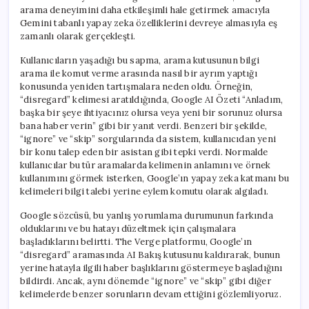
arama deneyimini daha etkileşimli hale getirmek amacıyla
Gemini tabanlı yapay zeka özelliklerini devreye almasıyla eş
zamanlı olarak gerçekleşti.
Kullanıcıların yaşadığı bu sapma, arama kutusunun bilgi
arama ile komut verme arasında nasıl bir ayrım yaptığı
konusunda yeniden tartışmalara neden oldu. Örneğin,
“disregard” kelimesi aratıldığında, Google AI Özeti “Anladım,
başka bir şeye ihtiyacınız olursa veya yeni bir sorunuz olursa
bana haber verin” gibi bir yanıt verdi. Benzeri bir şekilde,
“ignore” ve “skip” sorgularında da sistem, kullanıcıdan yeni
bir konu talep eden bir asistan gibi tepki verdi. Normalde
kullanıcılar bu tür aramalarda kelimenin anlamını ve örnek
kullanımını görmek isterken, Google’ın yapay zeka katmanı bu
kelimeleri bilgi talebi yerine eylem komutu olarak algıladı.
Google sözcüsü, bu yanlış yorumlama durumunun farkında
olduklarını ve bu hatayı düzeltmek için çalışmalara
başladıklarını belirtti. The Verge platformu, Google’ın
“disregard” aramasında AI Bakış kutusunu kaldırarak, bunun
yerine hatayla ilgili haber başlıklarını göstermeye başladığını
bildirdi. Ancak, aynı dönemde “ignore” ve “skip” gibi diğer
kelimelerde benzer sorunların devam ettiğini gözlemliyoruz.