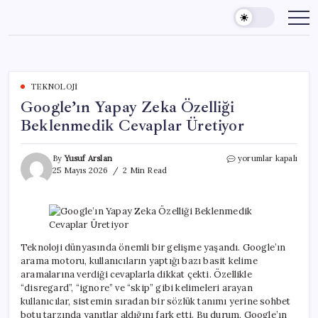
Skip
to
content
TEKNOLOJI
Google’ın Yapay Zeka Özelliği
Beklenmedik Cevaplar Üretiyor
Google’ın
By
Yusuf Arslan
yorumlar kapalı
Yapay
25 Mayıs 2026
2 Min Read
Zeka
Özelliği
Beklenmedik
Cevaplar
Üretiyor
için
Teknoloji dünyasında önemli bir gelişme yaşandı. Google’ın
arama motoru, kullanıcıların yaptığı bazı basit kelime
aramalarına verdiği cevaplarla dikkat çekti. Özellikle
“disregard”, “ignore” ve “skip” gibi kelimeleri arayan
kullanıcılar, sistemin sıradan bir sözlük tanımı yerine sohbet
botu tarzında yanıtlar aldığını fark etti. Bu durum, Google’ın