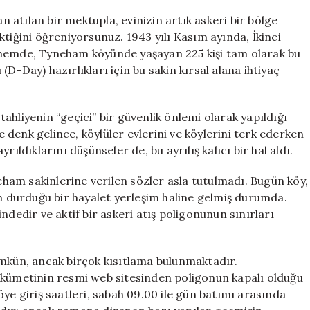
Edilmesi
an atılan bir mektupla, evinizin artık askeri bir bölge
için
tiğini öğreniyorsunuz. 1943 yılı Kasım ayında, İkinci
önemde, Tyneham köyünde yaşayan 225 kişi tam olarak bu
D-Day) hazırlıkları için bu sakin kırsal alana ihtiyaç
hliyenin “geçici” bir güvenlik önlemi olarak yapıldığı
ne denk gelince, köylüler evlerini ve köylerini terk ederken
ıldıklarını düşünseler de, bu ayrılış kalıcı bir hal aldı.
am sakinlerine verilen sözler asla tutulmadı. Bugün köy,
ın durduğu bir hayalet yerleşim haline gelmiş durumda.
ndedir ve aktif bir askeri atış poligonunun sınırları
kün, ancak birçok kısıtlama bulunmaktadır.
ükümetinin resmi web sitesinden poligonun kapalı olduğu
ye giriş saatleri, sabah 09.00 ile gün batımı arasında