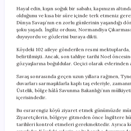
Hayal edin, kışın soğuk bir sabahı, kapınızın altınd
olduğunu ve kısa bir süre içinde terk etmeniz gerek
Dünya Savaşı’nın en zorlu günlerinin yaşandığı d
şoku yaşadı. İngiliz ordusu, Normandiya Çıkarması (
duyuyordu ve gözlerini buraya dikti.
Köydeki 102 aileye gönderilen resmi mektuplarda, ta
belirtilmişti. Ancak, son tahliye tarihi Noel öncesi
gözyaşlarına boğuldular. Geçici olarak evlerinden ayr
Savaş sonrasında geçen uzun yıllara rağmen, Tyneh
duvarları sarmaşıklarla kaplı taş evleriyle, zaman
Üstelik, bölge hâlâ Savunma Bakanlığı’nın mülkiyeti
içerisindedir.
Bu esrarengiz köyü ziyaret etmek günümüzde müm
Ziyaretçilerin, bölgeye gitmeden önce İngiltere h
tarihleri kontrol etmeleri gerekmektedir. Ayrıca kö