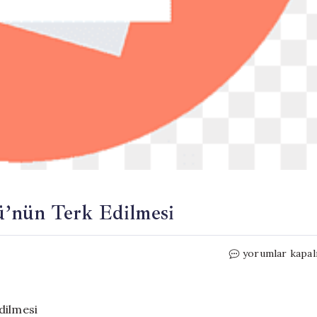
’nün Terk Edilmesi
Gizemli
yorumlar kapal
Mektup:
Tyneham
Köyü’nün
Terk