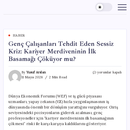
Skip
to
content
HABER
Genç Çalışanları Tehdit Eden Sessiz
Kriz: Kariyer Merdiveninin İlk
Basamağı Çöküyor mu?
Genç
By
Yusuf Arslan
yorumlar kapalı
Çalışanları
11 Mayıs 2026
2 Min Read
Tehdit
Eden
Sessiz
Dünya Ekonomik Forumu (WEF) ve iş gücü piyasası
Kriz:
uzmanları, yapay zekanın (YZ) hızla yaygınlaşmasının iş
Kariyer
Merdiveninin
dünyasında önemli bir dönüşüm yarattığını vurguluyor. Giriş
İlk
seviyesindeki pozisyonların giderek azalması, genç
Basamağı
profesyoneller için “kariyer merdiveninin ilk basamağının
Çöküyor
çökmesi” riski ile karşı karşıya kaldıklarını gösteriyor.
mu?