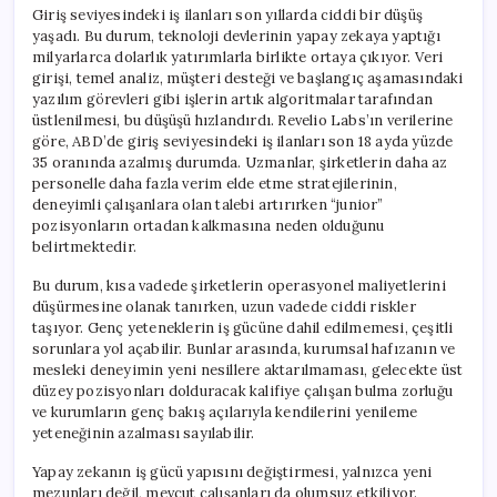
için
Giriş seviyesindeki iş ilanları son yıllarda ciddi bir düşüş
yaşadı. Bu durum, teknoloji devlerinin yapay zekaya yaptığı
milyarlarca dolarlık yatırımlarla birlikte ortaya çıkıyor. Veri
girişi, temel analiz, müşteri desteği ve başlangıç aşamasındaki
yazılım görevleri gibi işlerin artık algoritmalar tarafından
üstlenilmesi, bu düşüşü hızlandırdı. Revelio Labs’ın verilerine
göre, ABD’de giriş seviyesindeki iş ilanları son 18 ayda yüzde
35 oranında azalmış durumda. Uzmanlar, şirketlerin daha az
personelle daha fazla verim elde etme stratejilerinin,
deneyimli çalışanlara olan talebi artırırken “junior”
pozisyonların ortadan kalkmasına neden olduğunu
belirtmektedir.
Bu durum, kısa vadede şirketlerin operasyonel maliyetlerini
düşürmesine olanak tanırken, uzun vadede ciddi riskler
taşıyor. Genç yeteneklerin iş gücüne dahil edilmemesi, çeşitli
sorunlara yol açabilir. Bunlar arasında, kurumsal hafızanın ve
mesleki deneyimin yeni nesillere aktarılmaması, gelecekte üst
düzey pozisyonları dolduracak kalifiye çalışan bulma zorluğu
ve kurumların genç bakış açılarıyla kendilerini yenileme
yeteneğinin azalması sayılabilir.
Yapay zekanın iş gücü yapısını değiştirmesi, yalnızca yeni
mezunları değil, mevcut çalışanları da olumsuz etkiliyor.