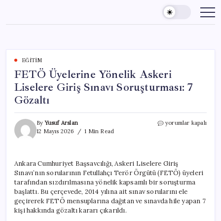
Skip
to
content
EĞITIM
FETÖ Üyelerine Yönelik Askeri
Liselere Giriş Sınavı Soruşturması: 7
Gözaltı
FETÖ
By
Yusuf Arslan
yorumlar kapalı
Üyelerine
12 Mayıs 2026
1 Min Read
Yönelik
Askeri
Liselere
Ankara Cumhuriyet Başsavcılığı, Askeri Liselere Giriş
Giriş
Sınavı’nın sorularının Fetullahçı Terör Örgütü (FETÖ) üyeleri
Sınavı
Soruşturması:
tarafından sızdırılmasına yönelik kapsamlı bir soruşturma
7
başlattı. Bu çerçevede, 2014 yılına ait sınav sorularını ele
Gözaltı
geçirerek FETÖ mensuplarına dağıtan ve sınavda hile yapan 7
için
kişi hakkında gözaltı kararı çıkarıldı.