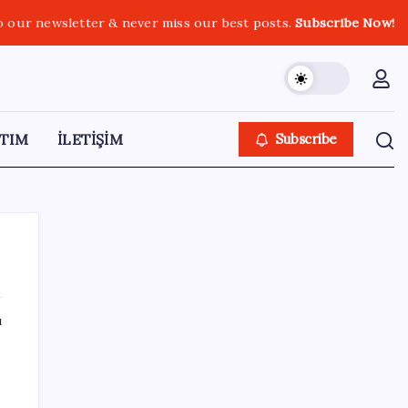
o our newsletter & never miss our best posts.
Subscribe Now!
TIM
İLETİŞİM
Subscribe
ı
SON YAZILAR
Kongo’dan piyasaları sallayacak karar: Bakır
ve kobalt ihracatı durduruldu