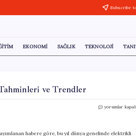
Subscribe t
ĞİTİM
EKONOMİ
SAĞLIK
TEKNOLOJİ
TANI
 Tahminleri ve Trendler
Elektrikli
yorumlar kapal
Araçlar
Pazarı:
2023
Tahminleri
ayımlanan habere göre, bu yıl dünya genelinde elektrikli