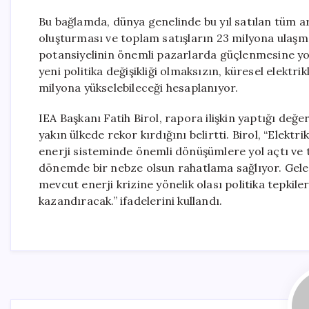
Bu bağlamda, dünya genelinde bu yıl satılan tüm ara
oluşturması ve toplam satışların 23 milyona ulaşması
potansiyelinin önemli pazarlarda güçlenmesine yol 
yeni politika değişikliği olmaksızın, küresel elektr
milyona yükselebileceği hesaplanıyor.
IEA Başkanı Fatih Birol, rapora ilişkin yaptığı değe
yakın ülkede rekor kırdığını belirtti. Birol, “Elekt
enerji sisteminde önemli dönüşümlere yol açtı ve 
dönemde bir nebze olsun rahatlama sağlıyor. Gelec
mevcut enerji krizine yönelik olası politika tepkile
kazandıracak.” ifadelerini kullandı.