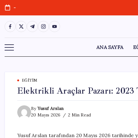
Skip
-
to
content
https://www.facebook.com/
https://twitter.com/
https://t.me/
https://www.instagram.com/
https://youtube.com/
ANA SAYFA
E
EĞITIM
Elektrikli Araçlar Pazarı: 2023
By
Yusuf Arslan
20 Mayıs 2026
2 Min Read
Yusuf Arslan tarafından 20 Mayıs 2026 tarihinde y