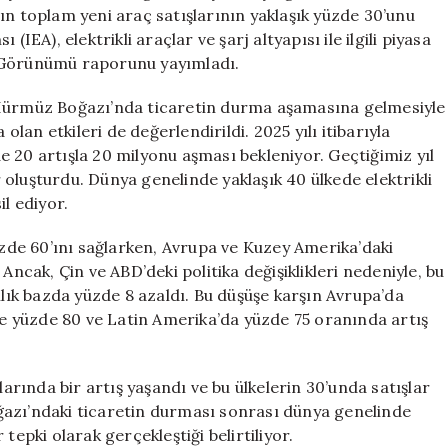
ve
ın toplam yeni araç satışlarının yaklaşık yüzde 30’unu
Trendler
IEA), elektrikli araçlar ve şarj altyapısı ile ilgili piyasa
için
raç Görünümü raporunu yayımladı.
 Hürmüz Boğazı’nda ticaretin durma aşamasına gelmesiyle
olan etkileri de değerlendirildi. 2025 yılı itibarıyla
zde 20 artışla 20 milyonu aşması bekleniyor. Geçtiğimiz yıl
ar oluşturdu. Dünya genelinde yaklaşık 40 ülkede elektrikli
il ediyor.
yüzde 60’ını sağlarken, Avrupa ve Kuzey Amerika’daki
Ancak, Çin ve ABD’deki politika değişiklikleri nedeniyle, bu
 yıllık bazda yüzde 8 azaldı. Bu düşüşe karşın Avrupa’da
nde yüzde 80 ve Latin Amerika’da yüzde 75 oranında artış
larında bir artış yaşandı ve bu ülkelerin 30’unda satışlar
ğazı’ndaki ticaretin durması sonrası dünya genelinde
tepki olarak gerçekleştiği belirtiliyor.