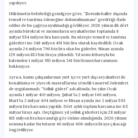
yapılıyor.
Hükümetin belirlediği genelgeye göre, “Zorunlu haller dışında
temsil ve tanıtma ödeneğine dokunulmaması” gerektiği ifade
edilse de bu çağrıya uyulmadığı görülüyor. 2026 yılının ilk dört
ayında bürokrat ve memurların seyahatlerine toplamda 8
milyar 554 milyon lira harcandı. Bu süreçte temsil ve tanıtma
giderleri ise 348 milyon 491 bin lira olarak kaydedildi. Ocak
ayında 24 milyon 790 bin lira olan bu giderler, Nisan ayında
129 milyon 853 bin liraya yükseldi. Yıl sonu itibarıyla bu
kalemden 1 milyar 951 milyon 341 bin liranın harcanması
bekleniyor.
Ayrıca, kamu çalışanlarının yurt içi ve yurt dışı seyahatleri ile
konaklama ve yiyecek masraflarına yönelik tasarruf önlemleri
de uygulanmadı. “Yolluk gideri” adı altında, bu yılın Ocak
ayında 1 milyar 410 milyon, Şubat’ta 2 milyar 146 milyon,
Mart’ta 2 milyar 404 milyon ve Nisan ayında ise 2 milyar 593
milyon lira harcama yapıldı. Dört aylık toplam harcama ise 8.5
milyar lirayı aştı. Geçtiğimiz yıl yolluk giderleri için 28 milyar
815 milyon lira harcandığı göz önüne alındığında, 2026 yılının
sonuna kadar bu tutarın 40 milyar 606 milyon liraya çıkacağı
öngörülüyor.