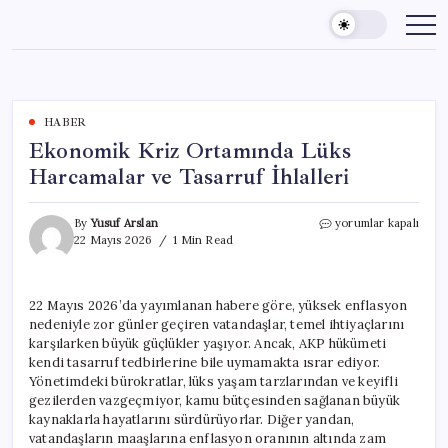
Skip
to
content
HABER
Ekonomik Kriz Ortamında Lüks
Harcamalar ve Tasarruf İhlalleri
Ekonomik
By
Yusuf Arslan
yorumlar kapalı
Kriz
22 Mayıs 2026
1 Min Read
Ortamında
Lüks
Harcamalar
22 Mayıs 2026’da yayımlanan habere göre, yüksek enflasyon
ve
nedeniyle zor günler geçiren vatandaşlar, temel ihtiyaçlarını
Tasarruf
İhlalleri
karşılarken büyük güçlükler yaşıyor. Ancak, AKP hükümeti
için
kendi tasarruf tedbirlerine bile uymamakta ısrar ediyor.
Yönetimdeki bürokratlar, lüks yaşam tarzlarından ve keyifli
gezilerden vazgeçmiyor, kamu bütçesinden sağlanan büyük
kaynaklarla hayatlarını sürdürüyorlar. Diğer yandan,
vatandaşların maaşlarına enflasyon oranının altında zam