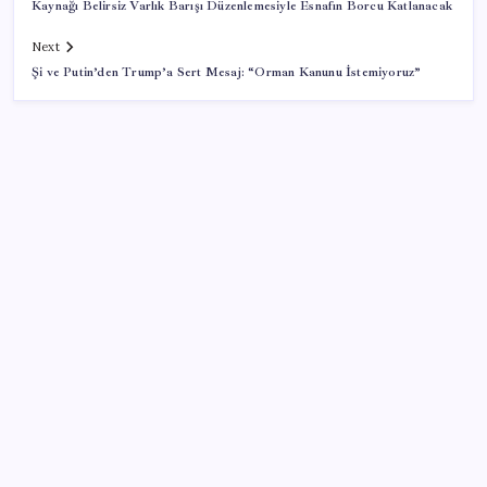
Kaynağı Belirsiz Varlık Barışı Düzenlemesiyle Esnafın Borcu Katlanacak
Next
Şi ve Putin’den Trump’a Sert Mesaj: “Orman Kanunu İstemiyoruz”
SON YAZILAR
Kongo’dan piyasaları sallayacak karar: Bakır ve
kobalt ihracatı durduruldu
Benzine gelen indirim ÖTV’ye kesildi: Fiyat düşüşü
pompaya yansımayacak
Akaryakıtta tabela değişiyor: Benzinde indirim yolda