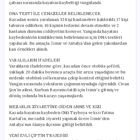
çabası sırasında hayatını kaybettiği vurgulandı.
DNA TESTİ İLE CENAZELER BELİRLENECEK
Kazadan sonra yaralanan 33 kişi hastanelere kaldırıldı; 17 kişi
taburcu edilirken, 16 kişinin tedavisi devam etmekte ve 2
hastanın durumu ciddiyetini koruyor. Yangında hayatını
kaybedenlerin kimliklerinin belirlenmesi için DNA testleri
yapılacak. Bu amaçla, İzmir ve Antalya’dan gelen yakınlardan
kan örnekleri alındı.
YARALILARIN İFADELERİ
Yaralıların ifadelerine göre, kazadan önce otobüs şoförü,
yaklaşık 20 dakika boyunca araçta bir arıza yaşadığını ve bu
nedenle otobüsü yol kenarına çekip kontrol ettiğini belirtti.
Yangın sırasında yolcuların çoğunun uyuduğu öğrenildi. Civan
Şen’in ailesi, Kurban Bayramı tatili için İzmir’e gitmiş ve
dönüş yolunda bu kazayı yaşamışlardı.
MEZARLIK ZİYARETİNE GİDEN ANNE VE KIZI
Kazada hayatını kaybeden Güli Tayboya ve kızı Fatma
Kartal’ın, mezarlık ziyareti yapmak üzere İzmir’den
Antalya’nın Alanya ilçesine gittiği belirtildi.
YENİ EVLİ ÇİFTİN TRAJEDİSİ