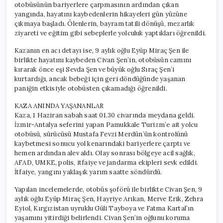
otobüsünün bariyerlere çarpmasının ardından çıkan
için
yangında, hayatını kaybedenlerin hikayeleri gün yüzüne
çıkmaya başladı. Ölenlerin, bayram tatili dönüşü, mezarlık
ziyareti ve eğitim gibi sebeplerle yolculuk yaptıkları öğrenildi.
Kazanın en acı detayı ise, 9 aylık oğlu Eyüp Miraç Şen ile
birlikte hayatını kaybeden Civan Şen’in, otobüsün camını
kırarak önce eşi Sevda Şen ve büyük oğlu Sıraç Şen’i
kurtardığı, ancak bebeği için geri döndüğünde yaşanan
paniğin etkisiyle otobüsten çıkamadığı öğrenildi.
KAZA ANINDA YAŞANANLAR
Kaza, 1 Haziran sabah saat 01.30 civarında meydana geldi.
İzmir-Antalya seferini yapan Pamukkale Turizm’e ait yolcu
otobüsü, sürücüsü Mustafa Fevzi Merdün’ün kontrolünü
kaybetmesi sonucu yol kenarındaki bariyerlere çarptı ve
hemen ardından alev aldı. Olay sonrası bölgeye acil sağlık,
AFAD, UMKE, polis, itfaiye ve jandarma ekipleri sevk edildi.
İtfaiye, yangını yaklaşık yarım saatte söndürdü.
Yapılan incelemelerde, otobüs şoförü ile birlikte Civan Şen, 9
aylık oğlu Eyüp Miraç Şen, Hayriye Arıkan, Merve Erik, Zehra
Eyiol, Kırgızistan uyruklu Güli Tayboya ve Fatma Kartal’ın
yaşamını yitirdiği belirlendi. Civan Şen’in oğlunu koruma