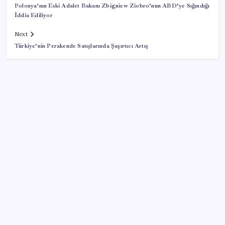
Polonya’nın Eski Adalet Bakanı Zbigniew Ziobro’nun ABD’ye Sığındığı
İddia Ediliyor
Next
Türkiye’nin Perakende Satışlarında Şaşırtıcı Artış
SON YAZILAR
İçeride TMO desteği, dışarıda ‘Karadeniz’ krizi fiyatı
artırıyor! Buğdayda rekor karşılık buldu
Sürekli maddi sorun yaşayan insanların beyni daha
çabuk yaşlanabiliyor: ‘Beyin de yoruluyor’