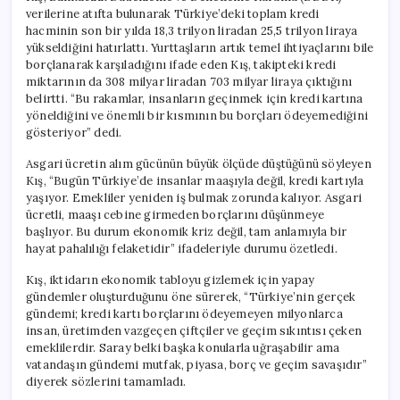
verilerine atıfta bulunarak Türkiye’deki toplam kredi
hacminin son bir yılda 18,3 trilyon liradan 25,5 trilyon liraya
yükseldiğini hatırlattı. Yurttaşların artık temel ihtiyaçlarını bile
borçlanarak karşıladığını ifade eden Kış, takipteki kredi
miktarının da 308 milyar liradan 703 milyar liraya çıktığını
belirtti. “Bu rakamlar, insanların geçinmek için kredi kartına
yöneldiğini ve önemli bir kısmının bu borçları ödeyemediğini
gösteriyor” dedi.
Asgari ücretin alım gücünün büyük ölçüde düştüğünü söyleyen
Kış, “Bugün Türkiye’de insanlar maaşıyla değil, kredi kartıyla
yaşıyor. Emekliler yeniden iş bulmak zorunda kalıyor. Asgari
ücretli, maaşı cebine girmeden borçlarını düşünmeye
başlıyor. Bu durum ekonomik kriz değil, tam anlamıyla bir
hayat pahalılığı felaketidir” ifadeleriyle durumu özetledi.
Kış, iktidarın ekonomik tabloyu gizlemek için yapay
gündemler oluşturduğunu öne sürerek, “Türkiye’nin gerçek
gündemi; kredi kartı borçlarını ödeyemeyen milyonlarca
insan, üretimden vazgeçen çiftçiler ve geçim sıkıntısı çeken
emeklilerdir. Saray belki başka konularla uğraşabilir ama
vatandaşın gündemi mutfak, piyasa, borç ve geçim savaşıdır”
diyerek sözlerini tamamladı.