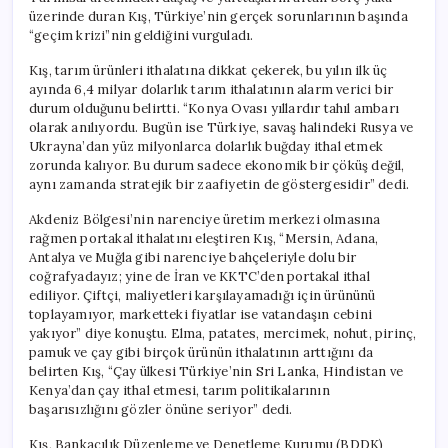
üzerinde duran Kış, Türkiye’nin gerçek sorunlarının başında
“geçim krizi”nin geldiğini vurguladı.
Kış, tarım ürünleri ithalatına dikkat çekerek, bu yılın ilk üç
ayında 6,4 milyar dolarlık tarım ithalatının alarm verici bir
durum olduğunu belirtti. “Konya Ovası yıllardır tahıl ambarı
olarak anılıyordu. Bugün ise Türkiye, savaş halindeki Rusya ve
Ukrayna’dan yüz milyonlarca dolarlık buğday ithal etmek
zorunda kalıyor. Bu durum sadece ekonomik bir çöküş değil,
aynı zamanda stratejik bir zaafiyetin de göstergesidir” dedi.
Akdeniz Bölgesi’nin narenciye üretim merkezi olmasına
rağmen portakal ithalatını eleştiren Kış, “Mersin, Adana,
Antalya ve Muğla gibi narenciye bahçeleriyle dolu bir
coğrafyadayız; yine de İran ve KKTC’den portakal ithal
ediliyor. Çiftçi, maliyetleri karşılayamadığı için ürününü
toplayamıyor, marketteki fiyatlar ise vatandaşın cebini
yakıyor” diye konuştu. Elma, patates, mercimek, nohut, pirinç,
pamuk ve çay gibi birçok ürünün ithalatının arttığını da
belirten Kış, “Çay ülkesi Türkiye’nin Sri Lanka, Hindistan ve
Kenya’dan çay ithal etmesi, tarım politikalarının
başarısızlığını gözler önüne seriyor” dedi.
Kış, Bankacılık Düzenleme ve Denetleme Kurumu (BDDK)