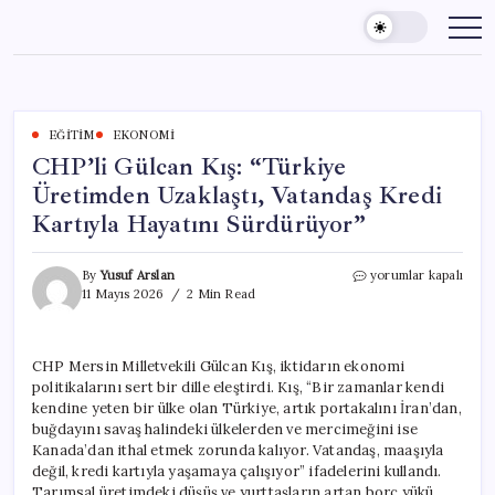
Skip
to
content
EĞITIM
EKONOMI
CHP’li Gülcan Kış: “Türkiye
Üretimden Uzaklaştı, Vatandaş Kredi
Kartıyla Hayatını Sürdürüyor”
CHP’li
By
Yusuf Arslan
yorumlar kapalı
Gülcan
11 Mayıs 2026
2 Min Read
Kış:
“Türkiye
Üretimden
CHP Mersin Milletvekili Gülcan Kış, iktidarın ekonomi
Uzaklaştı,
politikalarını sert bir dille eleştirdi. Kış, “Bir zamanlar kendi
Vatandaş
Kredi
kendine yeten bir ülke olan Türkiye, artık portakalını İran’dan,
Kartıyla
buğdayını savaş halindeki ülkelerden ve mercimeğini ise
Hayatını
Kanada’dan ithal etmek zorunda kalıyor. Vatandaş, maaşıyla
Sürdürüyor”
değil, kredi kartıyla yaşamaya çalışıyor” ifadelerini kullandı.
için
Tarımsal üretimdeki düşüş ve yurttaşların artan borç yükü