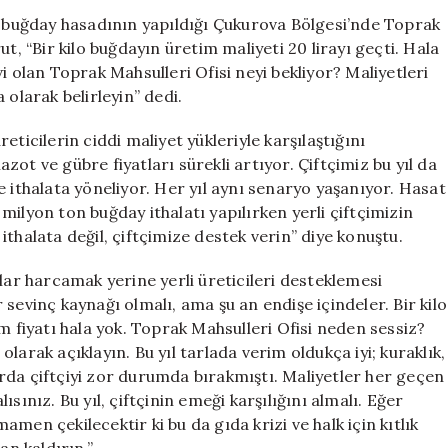
Fiyatı
lk buğday hasadının yapıldığı Çukurova Bölgesi’nde Toprak
Talebi:
t, “Bir kilo buğdayın üretim maliyeti 20 lirayı geçti. Hala
‘En
i olan Toprak Mahsulleri Ofisi neyi bekliyor? Maliyetleri
Az
 olarak belirleyin” dedi.
25
Lira
ticilerin ciddi maliyet yükleriyle karşılaştığını
Olmalı’
ot ve gübre fiyatları sürekli artıyor. Çiftçimiz bu yıl da
için
e ithalata yöneliyor. Her yıl aynı senaryo yaşanıyor. Hasat
0 milyon ton buğday ithalatı yapılırken yerli çiftçimizin
thalata değil, çiftçimize destek verin” diye konuştu.
lar harcamak yerine yerli üreticileri desteklemesi
ir sevinç kaynağı olmalı, ama şu an endişe içindeler. Bir kilo
m fiyatı hala yok. Toprak Mahsulleri Ofisi neden sessiz?
 olarak açıklayın. Bu yıl tarlada verim oldukça iyi; kuraklık,
larda çiftçiyi zor durumda bırakmıştı. Maliyetler her geçen
sınız. Bu yıl, çiftçinin emeği karşılığını almalı. Eğer
men çekilecektir ki bu da gıda krizi ve halk için kıtlık