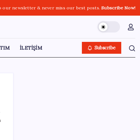
o our newsletter & never miss our best posts.
Subscribe Now!
TIM
İLETİŞİM
Subscribe
SON YAZILAR
ı
Microsoft’un Azure Linux Dağıtımı
Windows’a Geldi