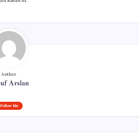
an kaldırın.”
Author
uf Arslan
Follow Me