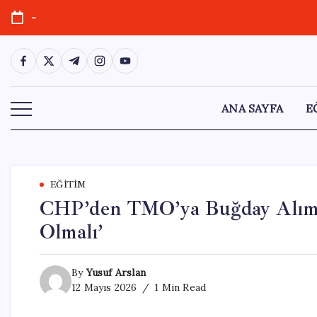
Skip
-
to
content
https://www.facebook.com/
https://twitter.com/
https://t.me/
https://www.instagram.com/
https://youtube.com/
ANA SAYFA
E
EĞITIM
CHP’den TMO’ya Buğday Alım Fi
Olmalı’
By
Yusuf Arslan
12 Mayıs 2026
1 Min Read