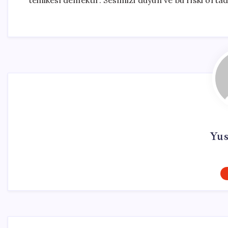
tehlikesi demektir. Sesimizi duyun ve bu riski ortad
Yus