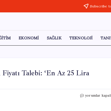
Subscribe t
ĞİTİM
EKONOMİ
SAĞLIK
TEKNOLOJİ
TANI
yatı Talebi: ‘En Az 25 Lira
CHP’den
yorumlar kapal
TMO’ya
Buğday
Alım