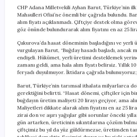
CHP Adana Milletvekili Ayhan Barut, Türkiye’nin i
Mahsulleri Ofisi’ne önemli bir çağrıda bulundu. Baru
alım fiyatı açıklanmadı. Çiftçiye destek olma görev
göz önünde bulundurarak alım fiyatını en az 25 lira
Çukurova’da hasat döneminin başladığını ve yerli üre
vurgulayan Barut, “Buğday hasadı başladı, ancak maz
endişeli. Hükümet, yerli üretimi desteklemek yerin
zamanı geldi, ama hala alım fiyatı belirsiz. Yıllık 1
feryadı duyulmuyor. İktidara çağrıda bulunuyoruz; i
Barut, Türkiye’nin tarımsal ithalata milyarlarca do
gerektiğini belirtti. “Hasat dönemi, çiftçiler için b
buğdayın üretim maliyeti 20 lirayı geçiyor, ama alı
Maliyetleri dikkate alarak alım fiyatını en az 25 lira
zirai don ve aşırı yağışlar gibi sorunlar önceki yıl
gün artarken, üreticinin sıkıntılarına çözüm bulmalı
çiftçimiz bu yıl da yüz güldürmezse, üretimden tama