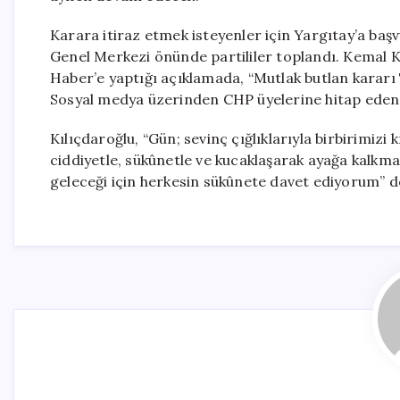
Karara itiraz etmek isteyenler için Yargıtay’a baş
Genel Merkezi önünde partililer toplandı. Kemal
Haber’e yaptığı açıklamada, “Mutlak butlan kararı T
Sosyal medya üzerinden CHP üyelerine hitap eden Kı
Kılıçdaroğlu, “Gün; sevinç çığlıklarıyla birbirimizi 
ciddiyetle, sükûnetle ve kucaklaşarak ayağa kalkma
geleceği için herkesin sükûnete davet ediyorum” d