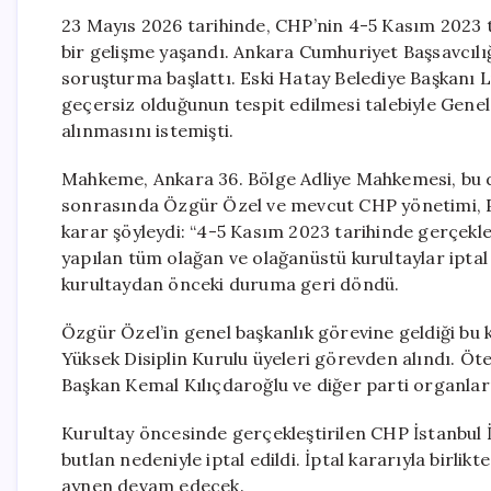
23 Mayıs 2026 tarihinde, CHP’nin 4-5 Kasım 2023 tar
bir gelişme yaşandı. Ankara Cumhuriyet Başsavcılı
soruşturma başlattı. Eski Hatay Belediye Başkanı L
geçersiz olduğunun tespit edilmesi talebiyle Gene
alınmasını istemişti.
Mahkeme, Ankara 36. Bölge Adliye Mahkemesi, bu dav
sonrasında Özgür Özel ve mevcut CHP yönetimi, Pa
karar şöyleydi: “4-5 Kasım 2023 tarihinde gerçekle
yapılan tüm olağan ve olağanüstü kurultaylar iptal 
kurultaydan önceki duruma geri döndü.
Özgür Özel’in genel başkanlık görevine geldiği bu 
Yüksek Disiplin Kurulu üyeleri görevden alındı. Öt
Başkan Kemal Kılıçdaroğlu ve diğer parti organları
Kurultay öncesinde gerçekleştirilen CHP İstanbul 
butlan nedeniyle iptal edildi. İptal kararıyla birlik
aynen devam edecek.