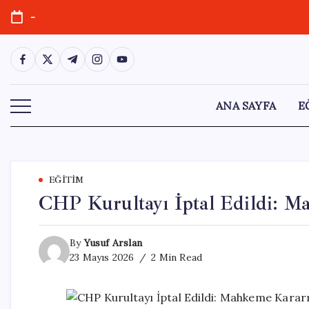
Skip
-
to
content
https://www.facebook.com/
https://twitter.com/
https://t.me/
https://www.instagram.com/
https://youtube.com/
ANA SAYFA
E
EĞITIM
CHP Kurultayı İptal Edildi: M
By
Yusuf Arslan
23 Mayıs 2026
2 Min Read