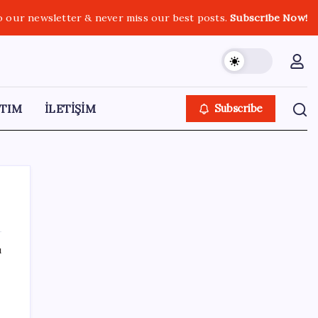
o our newsletter & never miss our best posts.
Subscribe Now!
TIM
İLETİŞİM
Subscribe
ı
SON YAZILAR
Microsoft’un Azure Linux Dağıtımı
Windows’a Geldi