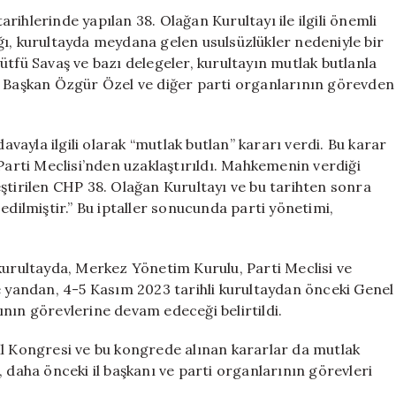
Kararıyla
ihlerinde yapılan 38. Olağan Kurultayı ile ilgili önemli
Yönetim
ğı, kurultayda meydana gelen usulsüzlükler nedeniyle bir
Değişti
ütfü Savaş ve bazı delegeler, kurultayın mutlak butlanla
için
l Başkan Özgür Özel ve diğer parti organlarının görevden
ayla ilgili olarak “mutlak butlan” kararı verdi. Bu karar
rti Meclisi’nden uzaklaştırıldı. Mahkemenin verdiği
ştirilen CHP 38. Olağan Kurultayı ve bu tarihten sonra
edilmiştir.” Bu iptaller sonucunda parti yönetimi,
kurultayda, Merkez Yönetim Kurulu, Parti Meclisi ve
e yandan, 4-5 Kasım 2023 tarihli kurultaydan önceki Genel
nın görevlerine devam edeceği belirtildi.
İl Kongresi ve bu kongrede alınan kararlar da mutlak
te, daha önceki il başkanı ve parti organlarının görevleri