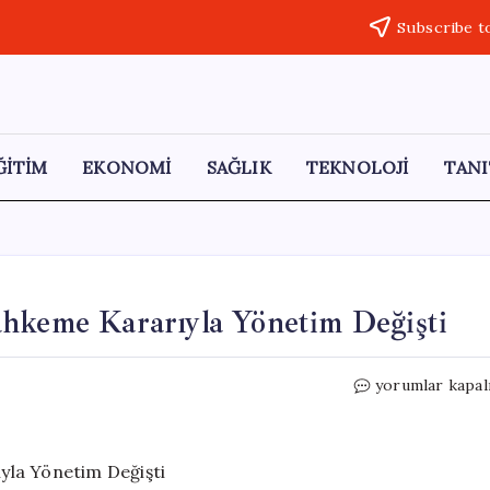
Subscribe t
ĞİTİM
EKONOMİ
SAĞLIK
TEKNOLOJİ
TANI
ahkeme Kararıyla Yönetim Değişti
CHP
yorumlar kapal
Kurultayı
İptal
Edildi:
Mahkeme