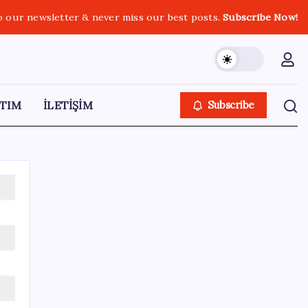
o our newsletter & never miss our best posts.
Subscribe Now!
TIM
İLETİŞİM
Subscribe
SON YAZILAR
Sinem Dedetaş, Sibel Tan Çetinkaya’yı
tebrik etti