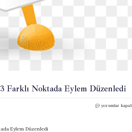
 3 Farklı Noktada Eylem Düzenledi
CHP
yorumlar kapal
İstanbul’da
Butlana
Karşı
3