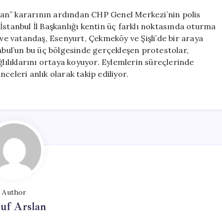
Farklı
an” kararının ardından CHP Genel Merkezi’nin polis
Noktada
İstanbul İl Başkanlığı kentin üç farklı noktasında oturma
Eylem
 ve vatandaş, Esenyurt, Çekmeköy ve Şişli’de bir araya
Düzenledi
için
anbul’un bu üç bölgesinde gerçekleşen protestolar,
ğlılıklarını ortaya koyuyor. Eylemlerin süreçlerinde
celeri anlık olarak takip ediliyor.
Author
uf Arslan