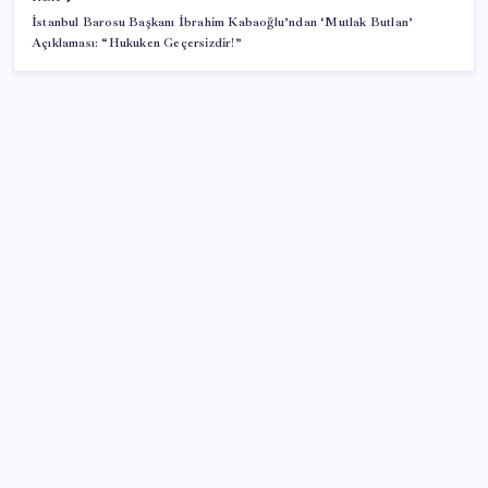
İstanbul Barosu Başkanı İbrahim Kabaoğlu’ndan ‘Mutlak Butlan’
Açıklaması: “Hukuken Geçersizdir!”
SON YAZILAR
İçeride TMO desteği, dışarıda ‘Karadeniz’ krizi fiyatı
artırıyor! Buğdayda rekor karşılık buldu
Sürekli maddi sorun yaşayan insanların beyni daha
çabuk yaşlanabiliyor: ‘Beyin de yoruluyor’
Bellek Pazarında Yeni Dönem: HP ve Asus Çinli
Tedarikçilere Geçiyor