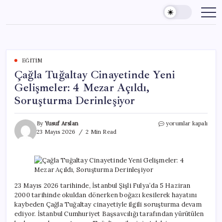
Skip
to
content
EĞITIM
Çağla Tuğaltay Cinayetinde Yeni
Gelişmeler: 4 Mezar Açıldı,
Soruşturma Derinleşiyor
Çağla
By
Yusuf Arslan
yorumlar kapalı
Tuğaltay
23 Mayıs 2026
2 Min Read
Cinayetinde
Yeni
Gelişmeler:
4
Mezar
Açıldı,
23 Mayıs 2026 tarihinde, İstanbul Şişli Fulya’da 5 Haziran
Soruşturma
2000 tarihinde okuldan dönerken boğazı kesilerek hayatını
Derinleşiyor
kaybeden Çağla Tuğaltay cinayetiyle ilgili soruşturma devam
için
ediyor. İstanbul Cumhuriyet Başsavcılığı tarafından yürütülen