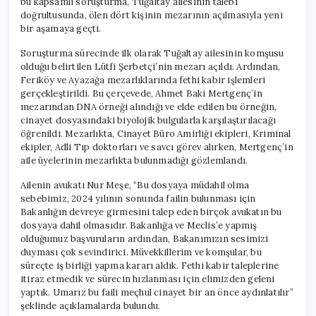
bu kapsamlı soruşturma, Tuğaltay ailesinin talebi
doğrultusunda, ölen dört kişinin mezarının açılmasıyla yeni
bir aşamaya geçti.
Soruşturma sürecinde ilk olarak Tuğaltay ailesinin komşusu
olduğu belirtilen Lütfi Şerbetçi’nin mezarı açıldı. Ardından,
Feriköy ve Ayazağa mezarlıklarında fethi kabir işlemleri
gerçekleştirildi. Bu çerçevede, Ahmet Baki Mertgenç’in
mezarından DNA örneği alındığı ve elde edilen bu örneğin,
cinayet dosyasındaki biyolojik bulgularla karşılaştırılacağı
öğrenildi. Mezarlıkta, Cinayet Büro Amirliği ekipleri, Kriminal
ekipler, Adli Tıp doktorları ve savcı görev alırken, Mertgenç’in
aile üyelerinin mezarlıkta bulunmadığı gözlemlandı.
Ailenin avukatı Nur Meşe, “Bu dosyaya müdahil olma
sebebimiz, 2024 yılının sonunda failin bulunması için
Bakanlığın devreye girmesini talep eden birçok avukatın bu
dosyaya dahil olmasıdır. Bakanlığa ve Meclis’e yapmış
olduğumuz başvuruların ardından, Bakanımızın sesimizi
duyması çok sevindirici. Müvekkillerim ve komşular, bu
süreçte iş birliği yapma kararı aldık. Fethi kabir taleplerine
itiraz etmedik ve sürecin hızlanması için elimizden geleni
yaptık. Umarız bu faili meçhul cinayet bir an önce aydınlatılır”
şeklinde açıklamalarda bulundu.