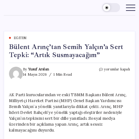
Skip
to
content
EĞITIM
Bülent Arınç’tan Semih Yalçın’a Sert
Tepki: “Artık Susmayacağım”
Bülent
By
Yusuf Arslan
yorumlar kapalı
Arınç’tan
14 Mayıs 2026
1 Min Read
Semih
Yalçın’a
Sert
AK Parti kurucularından ve eski TBMM Başkanı Bülent Arınç,
Tepki:
Milliyetçi Hareket Partisi (MHP) Genel Başkan Yardımcısı
“Artık
Susmayacağım”
Semih Yalçın’a yönelik yanıtlarıyla dikkat çekti. Arınç, MHP
için
lideri Devlet Bahçeli’ye yönelik yaptığı eleştiriler nedeniyle
Yalçın’ın tepkisini sert bir dille yanıtladı. Sosyal medya
üzerinden bir açıklama yapan Arınç, artık sessiz
kalmayacağını duyurdu.