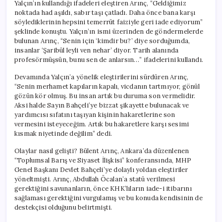
Yalçın’ın kullandığı ifadeleri eleştiren Arınç, “Geldiğimiz
noktada had aşıldı, sabır taşı çatladı. Daha önce bana karşı
söylediklerinin hepsini temerrüt faiziyle geri iade ediyorum”
şeklinde konuştu. Yalçın’ın ismi üzerinden de göndermelerde
bulunan Arınç, “Senin için ‘kimdir bu?’ diye sorduğumda,
insanlar ‘Şaribül leyli ven nehar’ diyor. Tarih alanında
profesörmüşsün, bunu sen de anlarsın…” ifadelerini kullandı.
Devamında Yalçın’a yönelik eleştirilerini sürdüren Arınç,
“Senin merhamet kapıların kapalı, vicdanın tartmıyor, gönül
gözün kör olmuş. Bu insan artık bu duruma son vermelidir.
Aksi halde Sayın Bahçeli’ye bizzat şikayette bulunacak ve
yardımcısı sıfatını taşıyan kişinin hakaretlerine son
vermesini isteyeceğim. Artık bu hakaretlere karşı sesimi
kısmak niyetinde değilim” dedi.
Olaylar nasıl gelişti? Bülent Arınç, Ankara’da düzenlenen
“Toplumsal Barış ve Siyaset İlişkisi” konferansında, MHP
Genel Başkanı Devlet Bahçeli’ye dolaylı yoldan eleştiriler
yöneltmişti. Arınç, Abdullah Öcalan’a statü verilmesi
gerektiğini savunanların, önce KHK’lıların iade-i itibarını
sağlaması gerektiğini vurgulamış ve bu konuda kendisinin de
destekçisi olduğunu belirtmişti.