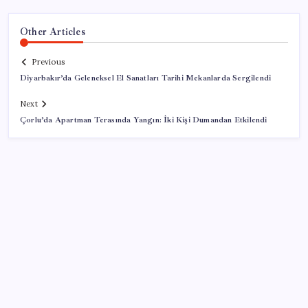
Other Articles
Previous
Diyarbakır’da Geleneksel El Sanatları Tarihi Mekanlarda Sergilendi
Next
Çorlu’da Apartman Terasında Yangın: İki Kişi Dumandan Etkilendi
SON YAZILAR
Apple’dan Rekor: Premium Akıllı Telefon Pazarında