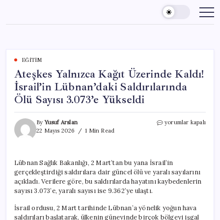
Skip
to
content
EĞITIM
Ateşkes Yalnızca Kağıt Üzerinde Kaldı!
İsrail’in Lübnan’daki Saldırılarında
Ölü Sayısı 3.073’e Yükseldi
Ateşkes
By
Yusuf Arslan
yorumlar kapalı
Yalnızca
22 Mayıs 2026
1 Min Read
Kağıt
Üzerinde
Kaldı!
Lübnan Sağlık Bakanlığı, 2 Mart’tan bu yana İsrail’in
İsrail’in
gerçekleştirdiği saldırılara dair güncel ölü ve yaralı sayılarını
Lübnan’daki
Saldırılarında
açıkladı. Verilere göre, bu saldırılarda hayatını kaybedenlerin
Ölü
sayısı 3.073’e, yaralı sayısı ise 9.362’ye ulaştı.
Sayısı
3.073’e
İsrail ordusu, 2 Mart tarihinde Lübnan’a yönelik yoğun hava
Yükseldi
saldırıları başlatarak, ülkenin güneyinde birçok bölgeyi işgal