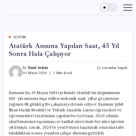
Skip
to
content
EĞITIM
Atatürk Anısına Yapılan Saat, 45 Yıl
Sonra Hala Çalışıyor
Atatürk
By
Yusuf Arslan
yorumlar kapalı
Anısına
20 Mayıs 2026
2 Min Read
Yapılan
Saat,
45
Samsun’da, 19 Mayıs 1981 tarihinde Atatürk’ün doğumunun
Yıl
100. yılı anısına inşa edilen mekanik saat, yıllar geçmesine
Sonra
Hala
rağmen ilk günkü gibi çalışmaya devam ediyor. Samsun Şehit
Çalışıyor
İlhan Hamlı Mesleki ve Teknik Anadolu Lisesi öğrencileri ve
için
öğretmenleri tarafından yapılan bu özel saat, 2020 yılında
okul binasının taşınması ve tadilat sürecinde bir süre işlevini
yitirmişti. Ancak, 2024’te yeni binaya taşınarak onarıma tabi
tutulduktan sonra yeniden çalışır duruma getirildi.