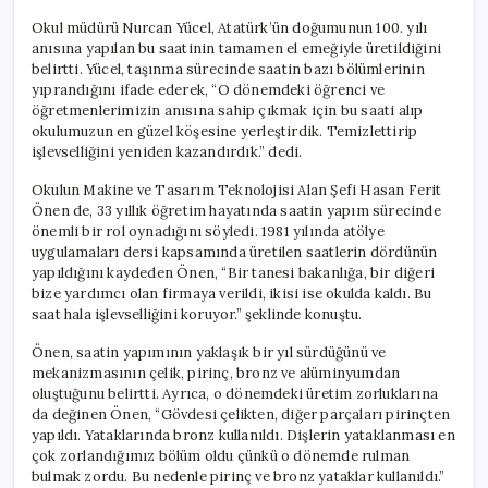
Okul müdürü Nurcan Yücel, Atatürk’ün doğumunun 100. yılı
anısına yapılan bu saatinin tamamen el emeğiyle üretildiğini
belirtti. Yücel, taşınma sürecinde saatin bazı bölümlerinin
yıprandığını ifade ederek, “O dönemdeki öğrenci ve
öğretmenlerimizin anısına sahip çıkmak için bu saati alıp
okulumuzun en güzel köşesine yerleştirdik. Temizlettirip
işlevselliğini yeniden kazandırdık.” dedi.
Okulun Makine ve Tasarım Teknolojisi Alan Şefi Hasan Ferit
Önen de, 33 yıllık öğretim hayatında saatin yapım sürecinde
önemli bir rol oynadığını söyledi. 1981 yılında atölye
uygulamaları dersi kapsamında üretilen saatlerin dördünün
yapıldığını kaydeden Önen, “Bir tanesi bakanlığa, bir diğeri
bize yardımcı olan firmaya verildi, ikisi ise okulda kaldı. Bu
saat hala işlevselliğini koruyor.” şeklinde konuştu.
Önen, saatin yapımının yaklaşık bir yıl sürdüğünü ve
mekanizmasının çelik, pirinç, bronz ve alüminyumdan
oluştuğunu belirtti. Ayrıca, o dönemdeki üretim zorluklarına
da değinen Önen, “Gövdesi çelikten, diğer parçaları pirinçten
yapıldı. Yataklarında bronz kullanıldı. Dişlerin yataklanması en
çok zorlandığımız bölüm oldu çünkü o dönemde rulman
bulmak zordu. Bu nedenle pirinç ve bronz yataklar kullanıldı.”