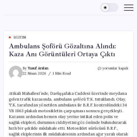
Skip
to
content
EĞITIM
Ambulans Şoförü Gözaltına Alındı:
Kaza Anı Görüntüleri Ortaya Çıktı
Ambulans
By
Yusuf Arslan
yorumlar kapalı
Şoförü
22 Nisan 2026
1 Min Read
Gözaltına
Alındı:
Kaza
Atikali Mahallesi’nde, Darüşşafaka Caddesi üzerinde meydana
Anı
gelen trafik kazasında, ambulans şoförü T.K. tutuklandı. Olay,
Görüntüleri
Ortaya
T.K. tarafından yönetilen ambulans ile B.R.F. kontrolündeki 34
Çıktı
YB 1863 plakalı motosikletin çarpışması sonucu gerçekleşti.
için
Kazanın ardından hemen olay yerine intikal eden polis ve
sağlık ekipleri, durumun ciddiyetini göz önünde bulundurarak
hızlı bir şekilde müdahale etti. Motosiklet sürücüsü B.R.F.,
sağlık ekiplerinin ilk müdahalesinin ardından ağır yaralı olarak