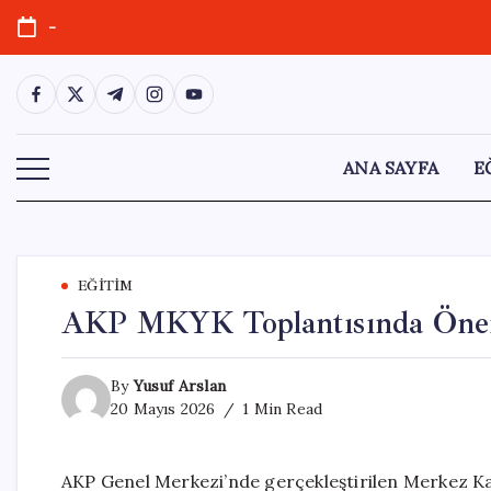
Skip
-
to
content
https://www.facebook.com/
https://twitter.com/
https://t.me/
https://www.instagram.com/
https://youtube.com/
ANA SAYFA
E
EĞITIM
AKP MKYK Toplantısında Önem
By
Yusuf Arslan
20 Mayıs 2026
1 Min Read
AKP Genel Merkezi’nde gerçekleştirilen Merkez K