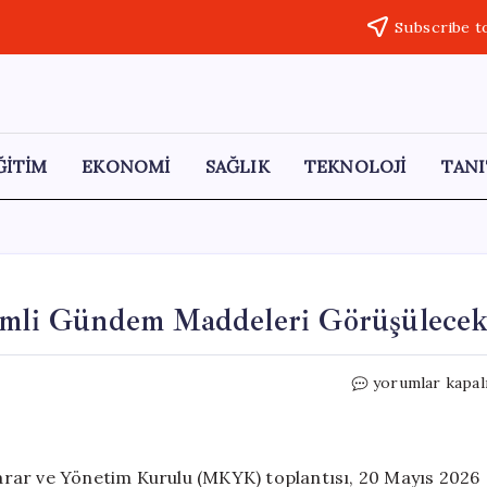
Subscribe t
ĞİTİM
EKONOMİ
SAĞLIK
TEKNOLOJİ
TANI
li Gündem Maddeleri Görüşülece
AKP
yorumlar kapal
MKYK
Toplantısında
Önemli
Gündem
arar ve Yönetim Kurulu (MKYK) toplantısı, 20 Mayıs 2026