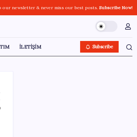
o our newsletter & never miss our best posts.
Subscribe Now!
TIM
İLETİŞİM
Subscribe
k
ı
SON YAZILAR
Baby boomer’ların sanat mirası 1 trilyon
dolar