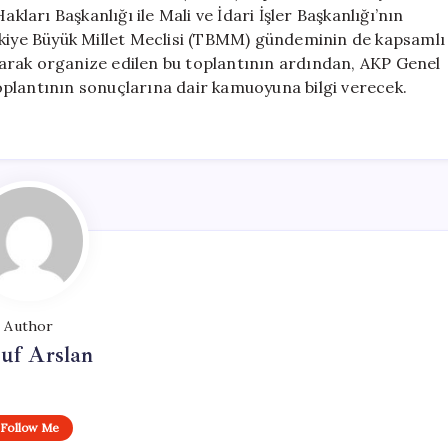
Maddeleri
kları Başkanlığı ile Mali ve İdari İşler Başkanlığı’nın
Görüşülecek
rkiye Büyük Millet Meclisi (TBMM) gündeminin de kapsamlı
için
 olarak organize edilen bu toplantının ardından, AKP Genel
plantının sonuçlarına dair kamuoyuna bilgi verecek.
Author
uf Arslan
Follow Me