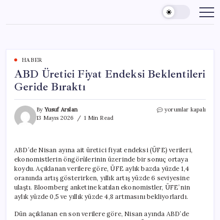
Skip
to
content
HABER
ABD Üretici Fiyat Endeksi Beklentileri
Geride Bıraktı
ABD
By
Yusuf Arslan
yorumlar kapalı
Üretici
13 Mayıs 2026
1 Min Read
Fiyat
Endeksi
Beklentileri
ABD’de Nisan ayına ait üretici fiyat endeksi (ÜFE) verileri,
Geride
ekonomistlerin öngörülerinin üzerinde bir sonuç ortaya
Bıraktı
için
koydu. Açıklanan verilere göre, ÜFE aylık bazda yüzde 1,4
oranında artış gösterirken, yıllık artış yüzde 6 seviyesine
ulaştı. Bloomberg anketine katılan ekonomistler, ÜFE’nin
aylık yüzde 0,5 ve yıllık yüzde 4,8 artmasını bekliyorlardı.
Dün açıklanan en son verilere göre, Nisan ayında ABD’de